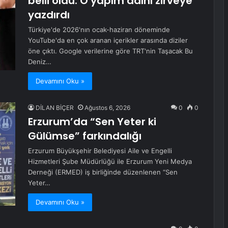
belli oldu: O yapım adını zirveye
yazdırdı
Türkiye'de 2026'nın ocak-haziran döneminde
YouTube'da en çok aranan içerikler arasında diziler
öne çıktı. Google verilerine göre TRT'nin Taşacak Bu
Deniz…
Devamını Oku »
DİLAN BİÇER
Ağustos 6, 2026
0
0
Erzurum’da “Sen Yeter ki
Gülümse” farkındalığı
Erzurum Büyükşehir Belediyesi Aile ve Engelli
Hizmetleri Şube Müdürlüğü ile Erzurum Yeni Medya
Derneği (ERMED) iş birliğinde düzenlenen “Sen
Yeter…
Devamını Oku »