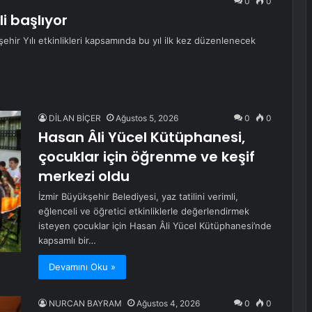
0
0
i başlıyor
ehir Yılı etkinlikleri kapsamında bu yıl ilk kez düzenlenecek
DİLAN BİÇER
Ağustos 5, 2026
0
0
Hasan Âli Yücel Kütüphanesi,
çocuklar için öğrenme ve keşif
merkezi oldu
İzmir Büyükşehir Belediyesi, yaz tatilini verimli,
eğlenceli ve öğretici etkinliklerle değerlendirmek
isteyen çocuklar için Hasan Âli Yücel Kütüphanesi’nde
kapsamlı bir…
Devamını Oku »
NURCAN BAYRAM
Ağustos 4, 2026
0
0