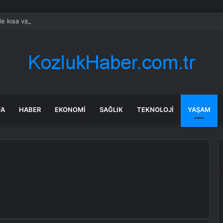
e kısa vadeli enflasyon beklentisi geriledi
FA
HABER
EKONOMI
SAĞLIK
TEKNOLOJI
YAŞAM