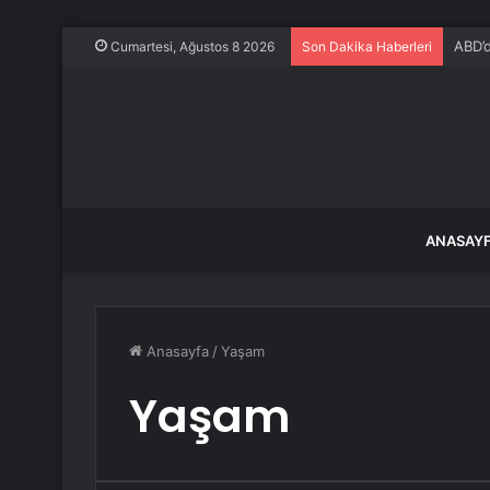
ABD’d
Cumartesi, Ağustos 8 2026
Son Dakika Haberleri
ANASAY
Anasayfa
/
Yaşam
Yaşam