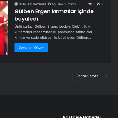
NURCAN BAYRAM
Ağustos 3, 2026
0
0
Gülben Ergen kırmızılar içinde
büyüledi
Ünlü şarkıcı Gülben Ergen, Lucky’s Club’ın 5. yıl
kutlamaları kapsamında Kuşadası’nda sahne aldı.
Kırmızı ve sade elbisesi ile büyüleyen Gülben…
Devamını Oku »
Sonraki sayfa
Rastgele Haberler