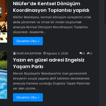
Nilüfer’de Kentsel Dönüşüm
Koordinasyon Toplantısı yapıldı
Nilüfer Belediyesi, kentsel dönüşüm süreçlerini ortak
akılla yönetmek ve örnek bir model oluşturmak
amacıyla Kentsel Dönüşüm Koordinasyon Toplantısı
düzenledi. Akademik…
Devamını Oku »
NURCAN BAYRAM
Ağustos 3, 2026
0
0
Yazın en güzel adresi Engelsiz
Yaşam Parkı
Mersin Büyükşehir Belediyesi’nin özel gereksinimli
bireylerin sosyal yaşama aktif katılımını desteklemek
amacıyla hizmete sunduğu Engelsiz Yaşam Parkı’nda
yer alan yüzme…
Devamını Oku »