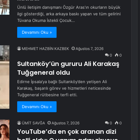
Ünlü iletişim danışmanı Özgür Aras'ın okurların büyük
ilgi gösterdiği, arka arkaya baskı yapan ve tüm gelirini
Tüvana Okuma İstekli Çocuk…
Devamını Oku »
MEHMET HAZBİN KAZBEK
Ağustos 7, 2026
0
0
Sultanköy’ün gururu Ali Karakaş
Tuğgeneral oldu
Edirne İpsala’ya bağlı Sultanköy’den yetişen Ali
Karakaş, başarılı görev ve hizmetleri neticesinde
Tuğgeneral rütbesine terfi etti.
Devamını Oku »
ÜMİT SAVĞA
Ağustos 7, 2026
0
0
YouTube’da en çok aranan dizi