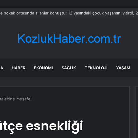
i başkan için AK Parti iddiası: İstifa edeceğim, Cumhurbaşkanına ilettik
FA
HABER
EKONOMI
SAĞLIK
TEKNOLOJI
YAŞAM
 talebine mesafeli
ütçe esnekliği