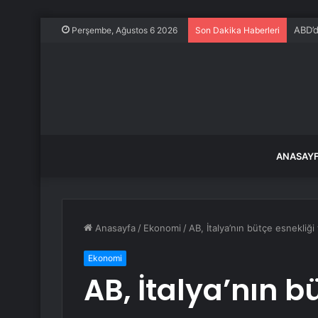
CHP’l
Perşembe, Ağustos 6 2026
Son Dakika Haberleri
ANASAY
Anasayfa
/
Ekonomi
/
AB, İtalya’nın bütçe esnekliği
Ekonomi
AB, İtalya’nın b