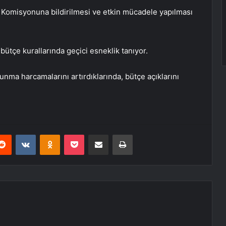
B Komisyonuna bildirilmesi ve etkin mücadele yapılması
bütçe kurallarında geçici esneklik tanıyor.
nma harcamalarını artırdıklarında, bütçe açıklarını
erest
Reddit
VKontakte
Odnoklassniki
Pocket
E-Posta ile paylaş
Yazdır