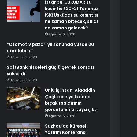
İstanbul ÜSKÜDAR su
kesintisi! 20-21 Temmuz
İSKİ Üsküdar su kesintisi
ne zaman bitecek, sular
ne zaman gelecek?
Ağustos 6, 2026
“Otomotiv pazarı yıl sonunda yüzde 20
daralabilir”
Ağustos 6, 2026
SoftBank hisseleri güçlü çeyrek sonrası
yükseldi
Ağustos 6, 2026
Ünlü iş insanı Alaaddin
Çağlıköse’ye kafede
bıçaklı saldırının
görüntüleri ortaya çıktı
Ağustos 6, 2026
Suzhou’da Küresel
Yatırım Konferansı