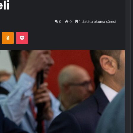
li
0
0
1 dakika okuma süresi
VKontakte
Odnoklassniki
Pocket