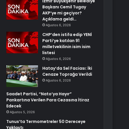
İzmir Büyükşehir Belediye
Başkanı Cemil Tugay
AKP’ye mi geçiyor?
Açıklama geldi…
Ağustos 6, 2026
CHP’den istifa edip YENİ
Parti’ye katılan 91
milletvekilinin isim isim
listesi
Ağustos 6, 2026
Hatay’da Sel Faciası: İki
Cenaze Toprağa Verildi
Ağustos 6, 2026
Saadet Partisi, “Nato’ya Hayır”
Pankartına Verilen Para Cezasına İtiraz
Edecek
Ağustos 5, 2026
Tunus’ta Termometreler 50 Dereceye
Yaklaştı