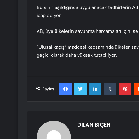
Bu sınır aşıldığında uygulanacak tedbirlerin A
icap ediyor.
AB, üye ülkelerin savunma harcamaları için ise 
“Ulusal kaçış” maddesi kapsamında ülkeler savu
geçici olarak daha yüksek tutabiliyor.
Facebook
Twitter
LinkedIn
Tumblr
Pint
Paylaş
DİLAN BİÇER