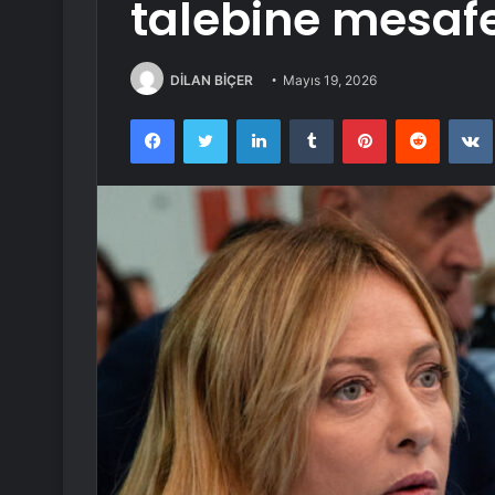
talebine mesafe
DİLAN BİÇER
Mayıs 19, 2026
Facebook
Twitter
LinkedIn
Tumblr
Pinterest
Reddit