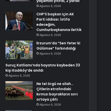
yaşamını yitirdi, 2 yaralı
Ağustos 6, 2026
CHP’li başkan için AK
Parti iddiası: İstifa
edeceğim,
Cumhurbaşkanına ilettik
Ağustos 6, 2026
Erzurum’da “Sen Yeter ki
Gülümse” farkındalığı
Ağustos 6, 2026
Suruç Katliamı’nda hayatını kaybeden 33
kişi Kadıköy’de anıldı
Ağustos 6, 2026
Ne tel örgü ne silah…
Çitlerin etrafındaki
kırmızı bayrakların sırrı
ortaya çıktı
Ağustos 6, 2026