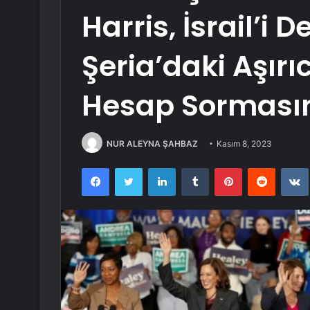
Harris, İsrail’i 
Şeria’daki Aşırı
Hesap Sormasın
NUR ALEYNA ŞAHBAZ
Kasım 8, 2023
Facebook
Twitter
LinkedIn
Tumblr
Pinterest
Reddit