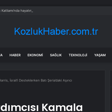
 Katliamı’nda hayatını kaybeden 33 kişi Kadıköy’de anıldı
FA
HABER
EKONOMI
SAĞLIK
TEKNOLOJI
YAŞAM
is, İsrail’i Desteklerken Batı Şeria’daki Aşırıcı
rdımcısı Kamala