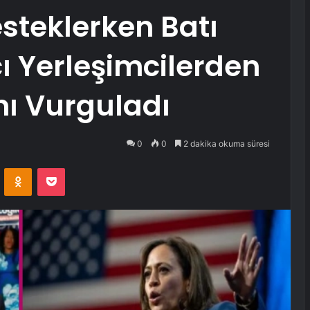
Desteklerken Batı
cı Yerleşimcilerden
ı Vurguladı
0
0
2 dakika okuma süresi
VKontakte
Odnoklassniki
Pocket