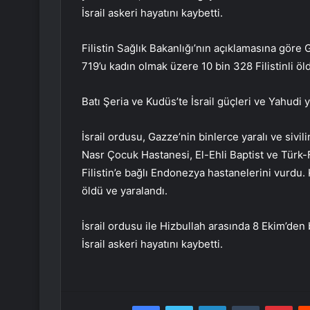
İsrail askeri hayatını kaybetti.
Filistin Sağlık Bakanlığı’nın açıklamasına göre G
719’u kadın olmak üzere 10 bin 328 Filistinli öl
Batı Şeria ve Kudüs’te İsrail güçleri ve Yahudi y
İsrail ordusu, Gazze’nin binlerce yaralı ve sivi
Nasr Çocuk Hastanesi, El-Ehli Baptist ve Türk-F
Filistin’e bağlı Endonezya hastanelerini vurdu. 
öldü ve yaralandı.
İsrail ordusu ile Hizbullah arasında 8 Ekim’de
İsrail askeri hayatını kaybetti.
Facebook
Twitter
LinkedIn
Tumblr
Pint