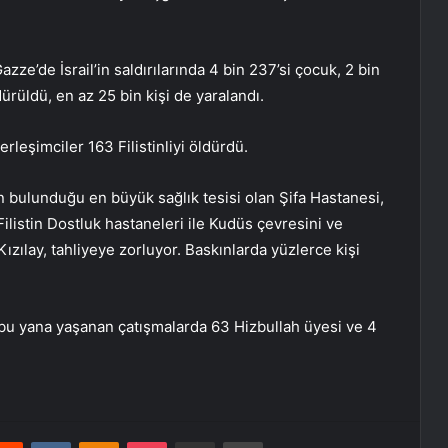
azze’de İsrail’in saldırılarında 4 bin 237’si çocuk, 2 bin
dürüldü, en az 25 bin kişi de yaralandı.
erleşimciler 163 Filistinliyi öldürdü.
lin bulunduğu en büyük sağlık tesisi olan Şifa Hastanesi,
ilistin Dostluk hastaneleri ile Kudüs çevresini ve
Kızılay, tahliyeye zorluyor. Baskınlarda yüzlerce kişi
n bu yana yaşanan çatışmalarda 63 Hizbullah üyesi ve 4
erest
Reddit
VKontakte
Odnoklassniki
Pocket
E-Posta ile paylaş
Yazdır