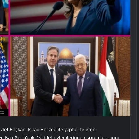
let Başkanı Isaac Herzog ile yaptığı telefon
ve Batı Şeria’daki “şiddet eylemlerinden sorumlu aşırıcı