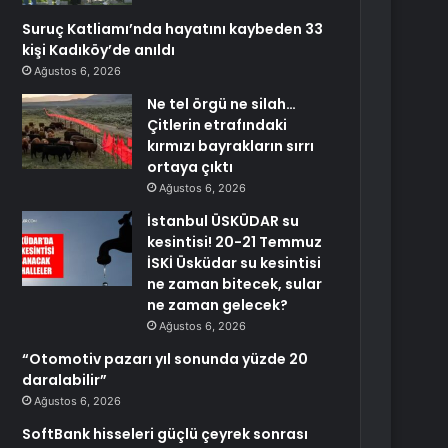
Suruç Katliamı’nda hayatını kaybeden 33
kişi Kadıköy’de anıldı
Ağustos 6, 2026
Ne tel örgü ne silah…
Çitlerin etrafındaki
kırmızı bayrakların sırrı
ortaya çıktı
Ağustos 6, 2026
İstanbul ÜSKÜDAR su
kesintisi! 20-21 Temmuz
İSKİ Üsküdar su kesintisi
ne zaman bitecek, sular
ne zaman gelecek?
Ağustos 6, 2026
“Otomotiv pazarı yıl sonunda yüzde 20
daralabilir”
Ağustos 6, 2026
SoftBank hisseleri güçlü çeyrek sonrası