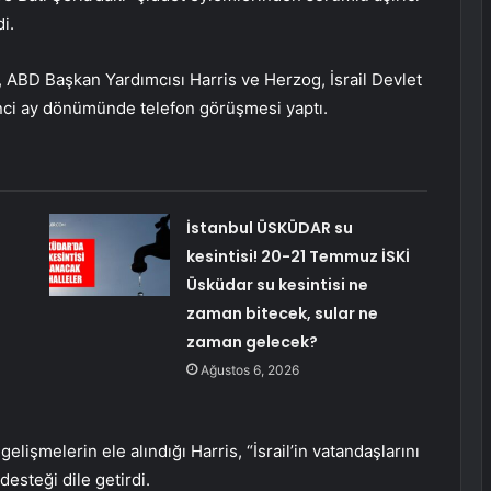
i.
, ABD Başkan Yardımcısı Harris ve Herzog, İsrail Devlet
rinci ay dönümünde telefon görüşmesi yaptı.
İstanbul ÜSKÜDAR su
kesintisi! 20-21 Temmuz İSKİ
Üsküdar su kesintisi ne
zaman bitecek, sular ne
zaman gelecek?
Ağustos 6, 2026
lişmelerin ele alındığı Harris, “İsrail’in vatandaşlarını
esteği dile getirdi.