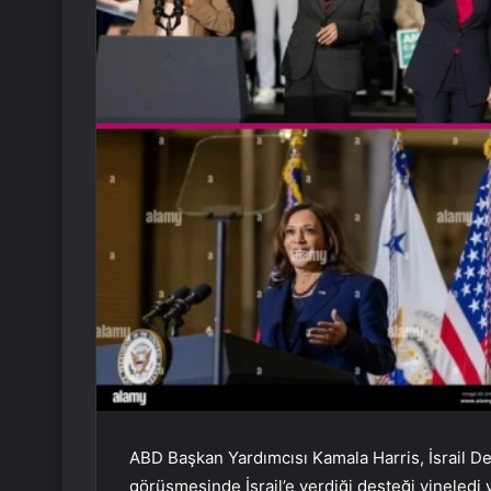
ABD Başkan Yardımcısı Kamala Harris, İsrail Dev
görüşmesinde İsrail’e verdiği desteği yineledi 