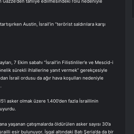
n Gazze’den tahliye edilmesindeki rolü nedeniyle
rtışırken Austin, İsrail’in “terörist saldırılara karşı
arı, 7 Ekim sabahı “İsrail’in Filistinliler’e ve Mescid-i
elik sürekli ihlallerine yanıt vermek” gerekçesiyle
ndan İsrail ordusu da ağır hava koşulları nedeniyle
.
15’i asker olmak üzere 1.400’den fazla İsraillinin
duyurdu.
yana yaşanan çatışmalarda öldürülen asker sayısı 30’a
illi esir bulunuyor. İşgal altındaki Batı Şeria’da da bir