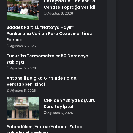
Hatay’da Sel Faciası: İki
Cenaze Toprağa Verildi
Ağustos 6, 2026
Saadet Partisi, “Nato’ya Hayır”
Pankartına Verilen Para Cezasına İtiraz
Edecek
Ağustos 5, 2026
Tunus’ta Termometreler 50 Dereceye
Yaklaştı
Ağustos 5, 2026
Antonelli Belçika GP’sinde Polde,
Verstappen İkinci
Ağustos 5, 2026
CHP’den YSK’ya Başvuru:
Kurultay İptali
Ağustos 5, 2026
Palandöken, Yerli ve Yabancı Futbol