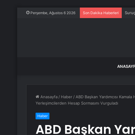
Suruç
Perşembe, Ağustos 6 2026
Son Dakika Haberleri
ANASAY
Anasayfa
/
Haber
/
ABD Başkan Yardımcısı Kamala Harr
Yerleşimcilerden Hesap Sormasını Vurguladı
Haber
ABD Başkan Ya