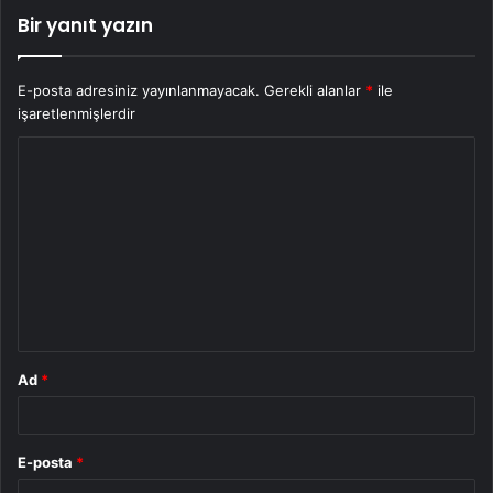
Bir yanıt yazın
E-posta adresiniz yayınlanmayacak.
Gerekli alanlar
*
ile
işaretlenmişlerdir
Y
o
r
u
m
*
Ad
*
E-posta
*