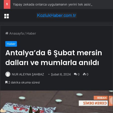
Yapay zekada onlarca uygulamanın yerini tek asistan alabilir
Menü
Anasayfa
/
Haber
Haber
Antalya’da 6 Şubat mersin
dalları ve mumlarla anıldı
NUR ALEYNA ŞAHBAZ
Şubat 6, 2024
0
0
2 dakika okuma süresi