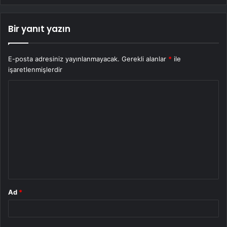
Bir yanıt yazın
E-posta adresiniz yayınlanmayacak.
Gerekli alanlar
*
ile
işaretlenmişlerdir
Y
o
r
u
m
*
Ad
*