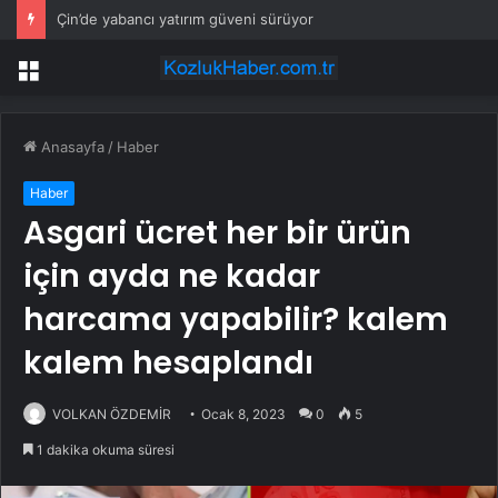
Çin’de yabancı yatırım güveni sürüyor
Menü
Anasayfa
/
Haber
Haber
Asgari ücret her bir ürün
için ayda ne kadar
harcama yapabilir? kalem
kalem hesaplandı
VOLKAN ÖZDEMİR
Ocak 8, 2023
0
5
1 dakika okuma süresi