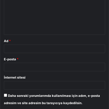
r
u
m
*
Ad
*
E-posta
*
İnternet sitesi
Daha sonraki yorumlarımda kullanılması için adım, e-posta
adresim ve site adresim bu tarayıcıya kaydedilsin.