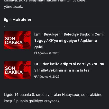
başlayacak karşılaşmayı hakem Halil Umut Meler
yönetecek.
İlgili Makaleler
İzmir Büyükşehir Belediye Başkanı Cemil
Tugay AKP’ye mi geçiyor? Açıklama
geldi…
Ağustos 6, 2026
CHP’den istifa edip YENİ Parti’ye katılan
91 milletvekilinin isim isim listesi
Ağustos 6, 2026
Ligde 14 puanla 8. sırada yer alan Hatayspor, son rakibine
karşı 2 puanla galibiyet arayacak.