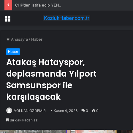
CHP’den istifa edip YENİ Parti’ye katılan 91 milletvekilinin isim isim listesi
Menü
Anasayfa
/
Haber
Haber
Atakaş Hatayspor,
deplasmanda Yılport
Samsunspor ile
karşılaşacak
VOLKAN ÖZDEMİR
Kasım 4, 2023
0
0
Bir dakikadan az