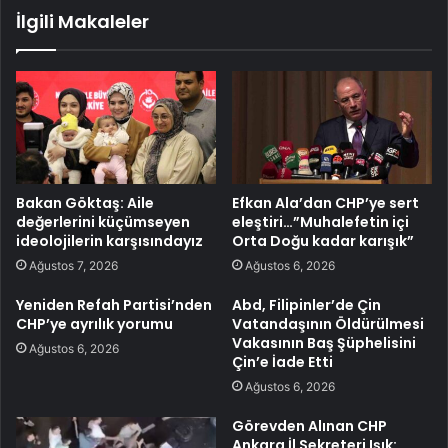
İlgili Makaleler
Bakan Göktaş: Aile
Efkan Ala’dan CHP’ye sert
değerlerini küçümseyen
eleştiri…”Muhalefetin içi
ideolojilerin karşısındayız
Orta Doğu kadar karışık”
Ağustos 7, 2026
Ağustos 6, 2026
Yeniden Refah Partisi’nden
Abd, Filipinler’de Çin
CHP’ye ayrılık yorumu
Vatandaşının Öldürülmesi
Vakasının Baş Şüphelisini
Ağustos 6, 2026
Çin’e İade Etti
Ağustos 6, 2026
Görevden Alınan CHP
Ankara İl Sekreteri Işık: