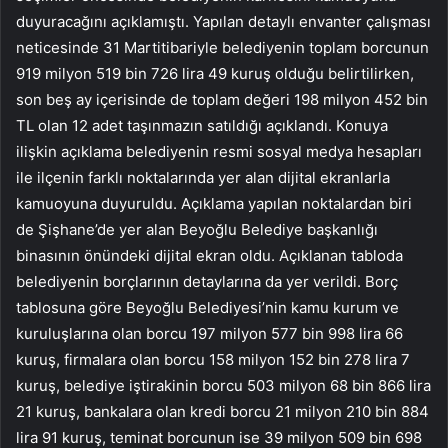
duyuracağını açıklamıştı. Yapılan detaylı envanter çalışması
neticesinde 31 Martitibariyle belediyenin toplam borcunun
919 milyon 519 bin 726 lira 49 kuruş olduğu belirtilirken,
son beş ay içerisinde de toplam değeri 198 milyon 452 bin
TL olan 12 adet taşınmazın satıldığı açıklandı. Konuya
ilişkin açıklama belediyenin resmi sosyal medya hesapları
ile ilçenin farklı noktalarında yer alan dijital ekranlarla
kamuoyuna duyuruldu. Açıklama yapılan noktalardan biri
de Şişhane’de yer alan Beyoğlu Belediye başkanlığı
binasının önündeki dijital ekran oldu. Açıklanan tabloda
belediyenin borçlarının detaylarına da yer verildi. Borç
tablosuna göre Beyoğlu Belediyesi’nin kamu kurum ve
kuruluşlarına olan borcu 197 milyon 577 bin 998 lira 66
kuruş, firmalara olan borcu 158 milyon 152 bin 278 lira 7
kuruş, belediye iştirakinin borcu 503 milyon 68 bin 866 lira
21 kuruş, bankalara olan kredi borcu 21 milyon 210 bin 884
lira 91 kuruş, teminat borcunun ise 39 milyon 509 bin 698