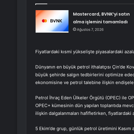
Mastercard, BVNK’yi satın
alma işlemini tamamladı
Ağustos 7, 2026
Fiyatlardaki kısmi yükselişte piyasalardaki azala
Dünyanın en büyük petrol ithalatçısı Çin’de Kov
büyük şehirde salgın tedbirlerini optimize edec
ekonomisine ve petrol talebine ilişkin endişeleri
Petrol İhraç Eden Ülkeler Örgütü (OPEC) ile O
OPEC+ kümesinin dün yapılan toplantıda mevcut 
ilişkin dalgalanmaları hafifletirken, fiyatlardaki a
5 Ekim’de grup, günlük petrol üretimini Kasım a