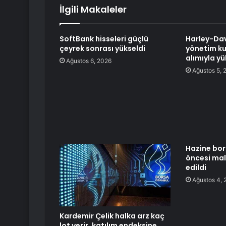
İlgili Makaleler
SoftBank hisseleri güçlü
Harley-Dav
çeyrek sonrası yükseldi
yönetim ku
alımıyla yü
Ağustos 6, 2026
Ağustos 5, 
Hazine bo
öncesi mali
edildi
Ağustos 4, 
Kardemir Çelik halka arz kaç
lot verir, katılım endeksine