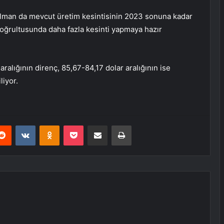
alman da mevcut üretim kesintisinin 2023 sonuna kadar
oğrultusunda daha fazla kesinti yapmaya hazır
ralığının direnç, 85,67-84,17 dolar aralığının ise
liyor.
erest
Reddit
VKontakte
Odnoklassniki
Pocket
E-Posta ile paylaş
Yazdır