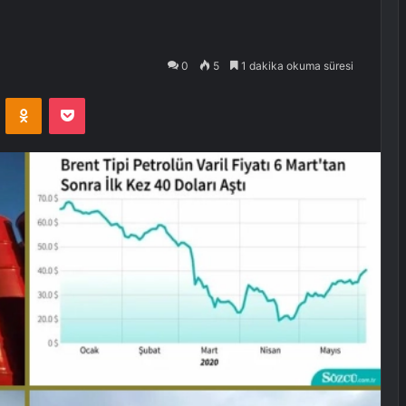
0
5
1 dakika okuma süresi
VKontakte
Odnoklassniki
Pocket