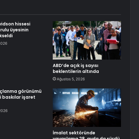
idson hissesi
rulu üyesinin
kseldi
2026
ABD’de açık iş sayısı
beklentilerin altında
Ağustos 5, 2026
rçlanma görünümü
 baskılar işaret
2026
İmalat sektöründe
yavaşlama 28. ayda da sürdü