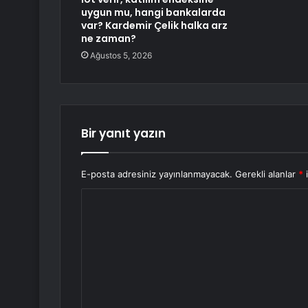
uygun mu, hangi bankalarda
var? Kardemir Çelik halka arz
ne zaman?
Ağustos 5, 2026
Bir yanıt yazın
E-posta adresiniz yayınlanmayacak.
Gerekli alanlar
*
i
Y
o
r
u
m
*