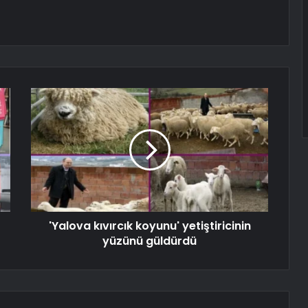
'Yalova kıvırcık koyunu' yetiştiricinin
yüzünü güldürdü