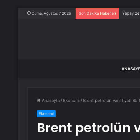
Yapay zek
Cuma, Ağustos 7 2026
Son Dakika Haberleri
ANASAY
Anasayfa
/
Ekonomi
/
Brent petrolün varil fiyatı 85,
Ekonomi
Brent petrolün va