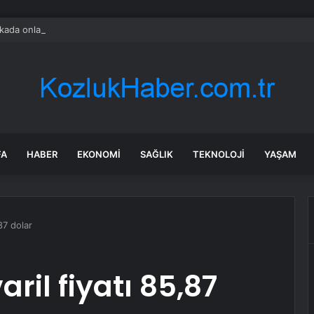
ada onlarca uygulamanın yerini tek asistan alabilir
FA
HABER
EKONOMI
SAĞLIK
TEKNOLOJI
YAŞAM
87 dolar
ril fiyatı 85,87