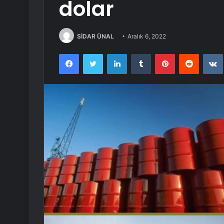
dolar
SİDAR ÜNAL
Aralık 6, 2022
Facebook
Twitter
LinkedIn
Tumblr
Pinterest
Reddit