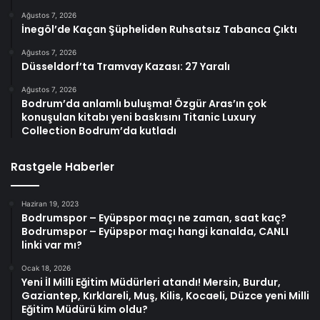
Ağustos 7, 2026
İnegöl’de Kaçan Şüpheliden Ruhsatsız Tabanca Çıktı
Ağustos 7, 2026
Düsseldorf’ta Tramvay Kazası: 27 Yaralı
Ağustos 7, 2026
Bodrum’da anlamlı buluşma! Özgür Aras’ın çok
konuşulan kitabı yeni baskısını Titanic Luxury
Collection Bodrum’da kutladı
Rastgele Haberler
Haziran 19, 2023
Bodrumspor – Eyüpspor maçı ne zaman, saat kaç?
Bodrumspor – Eyüpspor maçı hangi kanalda, CANLI
linki var mı?
Ocak 18, 2026
Yeni İl Milli Eğitim Müdürleri atandı! Mersin, Burdur,
Gaziantep, Kırklareli, Muş, Kilis, Kocaeli, Düzce yeni Milli
Eğitim Müdürü kim oldu?