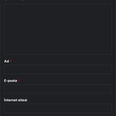
Y
o
r
u
m
*
Ad
*
E-posta
*
İnternet sitesi