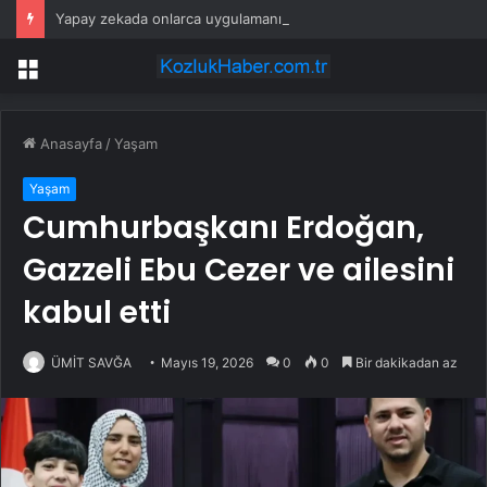
Yapay zekada onlarca uygulamanın yerini tek asistan alabilir
Menü
Anasayfa
/
Yaşam
Yaşam
Cumhurbaşkanı Erdoğan,
Gazzeli Ebu Cezer ve ailesini
kabul etti
ÜMİT SAVĞA
Mayıs 19, 2026
0
0
Bir dakikadan az