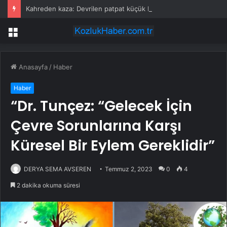
Kahreden kaza: Devrilen patpat küçük Miray’ın sonu oldu
Menü
Anasayfa
/
Haber
Haber
“Dr. Tunçez: “Gelecek İçin
Çevre Sorunlarına Karşı
Küresel Bir Eylem Gereklidir”
DERYA SEMA AVSEREN
Temmuz 2, 2023
0
4
2 dakika okuma süresi