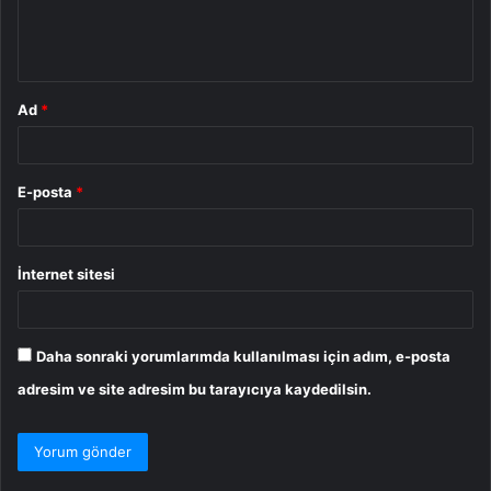
m
*
Ad
*
E-posta
*
İnternet sitesi
Daha sonraki yorumlarımda kullanılması için adım, e-posta
adresim ve site adresim bu tarayıcıya kaydedilsin.