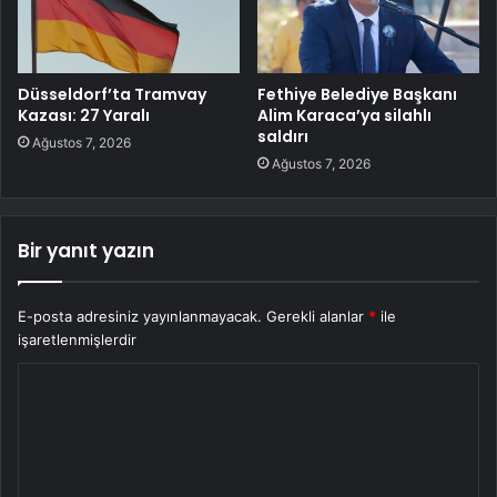
Düsseldorf’ta Tramvay
Fethiye Belediye Başkanı
Kazası: 27 Yaralı
Alim Karaca’ya silahlı
saldırı
Ağustos 7, 2026
Ağustos 7, 2026
Bir yanıt yazın
E-posta adresiniz yayınlanmayacak.
Gerekli alanlar
*
ile
işaretlenmişlerdir
Y
o
r
u