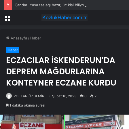
Çandar: Yasa taslağı hazır, üç kişi biliyor
Menü
Anasayfa
/
Haber
Haber
ECZACILAR İSKENDERUN’DA
DEPREM MAĞDURLARINA
KONTEYNER ECZANE KURDU
VOLKAN ÖZDEMİR
Şubat 16, 2023
0
2
1 dakika okuma süresi