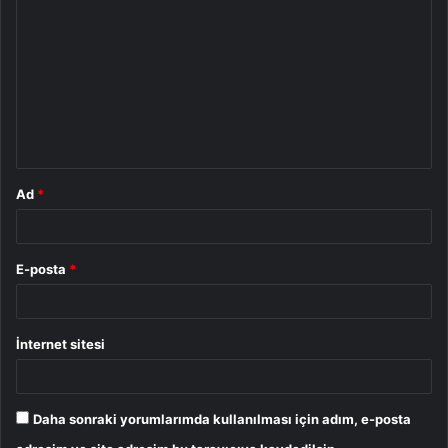
o
r
u
m
*
Ad
*
E-posta
*
İnternet sitesi
Daha sonraki yorumlarımda kullanılması için adım, e-posta