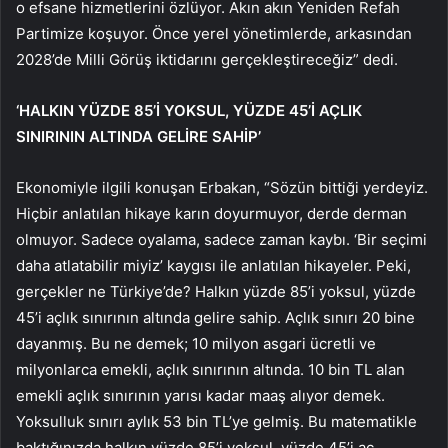
o efsane hizmetlerini özlüyor. Akın akın Yeniden Refah
Partimize koşuyor. Önce yerel yönetimlerde, arkasından
2028’de Milli Görüş iktidarını gerçekleştireceğiz” dedi.
‘HALKIN YÜZDE 85’İ YOKSUL, YÜZDE 45’İ AÇLIK
SINIRININ ALTINDA GELİRE SAHİP’
Ekonomiyle ilgili konuşan Erbakan, “Sözün bittiği yerdeyiz.
Hiçbir anlatılan hikaye karın doyurmuyor, derde derman
olmuyor. Sadece oyalama, sadece zaman kaybı. ‘Bir seçimi
daha atlatabilir miyiz’ kaygısı ile anlatılan hikayeler. Peki,
gerçekler ne Türkiye’de? Halkın yüzde 85’i yoksul, yüzde
45’i açlık sınırının altında gelire sahip. Açlık sınırı 20 bine
dayanmış. Bu ne demek; 10 milyon asgari ücretli ve
milyonlarca emekli, açlık sınırının altında. 10 bin TL alan
emekli açlık sınırının yarısı kadar maaş alıyor demek.
Yoksulluk sınırı aylık 53 bin TL’ye gelmiş. Bu matematikle
baktığınızda halkın yüzde 85’i yoksul, yüzde 45’i aç.