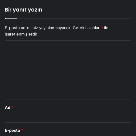
Bir yanıt yazın
E-posta adresiniz yayınlanmayacak.
Gerekli alanlar
*
ile
işaretlenmişlerdir
Y
o
r
u
m
*
Ad
*
E-posta
*