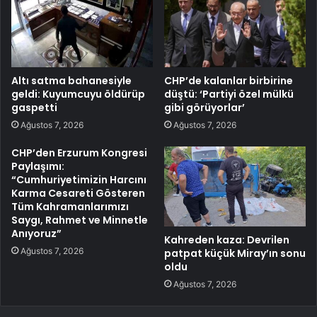
Altı satma bahanesiyle
CHP’de kalanlar birbirine
geldi: Kuyumcuyu öldürüp
düştü: ‘Partiyi özel mülkü
gaspetti
gibi görüyorlar’
Ağustos 7, 2026
Ağustos 7, 2026
CHP’den Erzurum Kongresi
Paylaşımı:
“Cumhuriyetimizin Harcını
Karma Cesareti Gösteren
Tüm Kahramanlarımızı
Saygı, Rahmet ve Minnetle
Anıyoruz”
Kahreden kaza: Devrilen
Ağustos 7, 2026
patpat küçük Miray’ın sonu
oldu
Ağustos 7, 2026