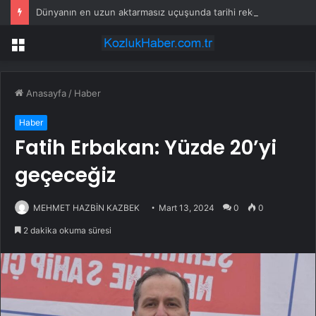
Dünyanın en uzun aktarmasız uçuşunda tarihi rekor: 24 saatten fazla havada kaldılar
Menü
Anasayfa
/
Haber
Haber
Fatih Erbakan: Yüzde 20’yi
geçeceğiz
MEHMET HAZBİN KAZBEK
Mart 13, 2024
0
0
2 dakika okuma süresi