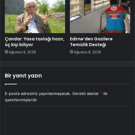
Çandar: Yasa taslağı hazır,
Edirne’den Gazilere
üç kişi biliyor
Temizlik Desteği
Ağustos 9, 2026
Ağustos 8, 2026
Bir yanıt yazın
E-posta adresiniz yayınlanmayacak.
Gerekli alanlar
*
ile
işaretlenmişlerdir
Y
o
r