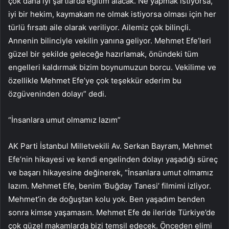
çok daha iyi şartlarda eğitim alacak. Ne yapmak istiyorsa,
iyi bir hekim, kaymakam ne olmak istiyorsa olması için her
türlü fırsatı aile olarak veriliyor. Ailemiz çok bilinçli.
Annenin bilinciyle vekilin yanına geliyor. Mehmet Efe’leri
güzel bir şekilde geleceğe hazırlamak, önündeki tüm
engelleri kaldırmak bizim boynumuzun borcu. Vekilime ve
özellikle Mehmet Efe’ye çok teşekkür ederim bu
özgüveninden dolayı” dedi.
“İnsanlara umut olmamız lazım”
AK Parti İstanbul Milletvekili Av. Serkan Bayram, Mehmet
Efe’nin hikayesi ve kendi engelinden dolayı yaşadığı süreç
ve başarı hikayesine değinerek, “İnsanlara umut olmamız
lazım. Mehmet Efe, benim ‘Buğday Tanesi’ filmimi izliyor.
Mehmet’in de doğuştan kolu yok. Ben yaşadım benden
sonra kimse yaşamasın. Mehmet Efe de ileride Türkiye’de
çok güzel makamlarda bizi temsil edecek. Önceden elimi