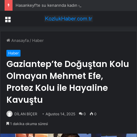
Hasankeyf’te su kenarında kadın cesedi bulundu
Menü
Anasayfa
/
Haber
Haber
Gaziantep’te Doğuştan Kolu
Olmayan Mehmet Efe,
Protez Kolu ile Hayaline
Kavuştu
DİLAN BİÇER
Ağustos 14, 2025
0
0
1 dakika okuma süresi