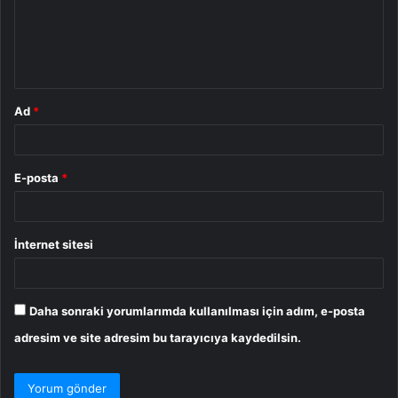
u
m
*
Ad
*
E-posta
*
İnternet sitesi
Daha sonraki yorumlarımda kullanılması için adım, e-posta
adresim ve site adresim bu tarayıcıya kaydedilsin.