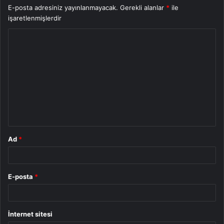
E-posta adresiniz yayınlanmayacak.
Gerekli alanlar
*
ile
işaretlenmişlerdir
Y
o
r
u
m
*
Ad
*
E-posta
*
İnternet sitesi