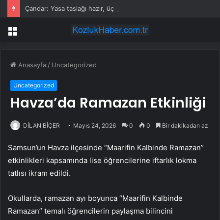
Çandar: Yasa taslağı hazır, üç kişi biliyor
Menü
Anasayfa
/
Uncategorized
Uncategorized
Havza’da Ramazan Etkinliği
DİLAN BİÇER
Mayıs 24, 2026
0
0
Bir dakikadan az
Samsun’un Havza ilçesinde “Maarifin Kalbinde Ramazan”
etkinlikleri kapsamında lise öğrencilerine iftarlık lokma
tatlısı ikram edildi.
Okullarda, ramazan ayı boyunca “Maarifin Kalbinde
Ramazan” temalı öğrencilerin paylaşma bilincini