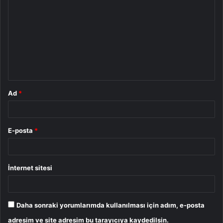
o
r
u
m
*
Ad
*
E-posta
*
İnternet sitesi
Daha sonraki yorumlarımda kullanılması için adım, e-posta
adresim ve site adresim bu tarayıcıya kaydedilsin.