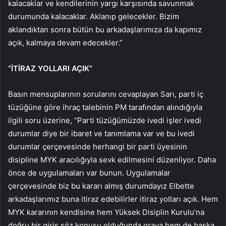
kalacaklar ve kendilerinin yargı karşısında savunmak
durumunda kalacaklar. Aklanıp gelecekler. Bizim
aklandıktan sonra bütün bu arkadaşlarımıza da kapımız
açık, kalmaya devam edecekler.”
“İTİRAZ YOLLARI AÇIK”
Basın mensuplarının sorularını cevaplayan Sarı, parti iç
tüzüğüne göre ihraç talebinin PM tarafından alındığıyla
ilgili soru üzerine, “Parti tüzüğümüzde ivedi işler ivedi
durumlar diye bir ibaret ve tanımlama var ve bu ivedi
durumlar çerçevesinde herhangi bir parti üyesinin
disipline MYK aracılığıyla sevk edilmesini düzenliyor. Daha
önce de uygulamaları var bunun. Uygulamalar
çerçevesinde biz bu kararı almış durumdayız Elbette
arkadaşlarımız buna itiraz edebilirler itiraz yolları açık. Hem
MYK kararının kendisine hem Yüksek Disiplin Kurulu’na
doğru bir giriş söz konusu olduğunda oraya hem de başka