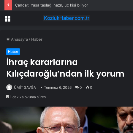
Çandar: Yasa taslağı hazır, üç kişi biliyor
Menü
Anasayfa
/
Haber
Haber
İhraç kararlarına
Kılıçdaroğlu’ndan ilk yorum
ÜMİT SAVĞA
Temmuz 6, 2026
0
0
1 dakika okuma süresi