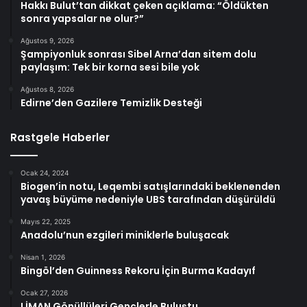
Hakkı Bulut’tan dikkat çeken açıklama: “Öldükten
sonra yapsalar ne olur?”
Ağustos 9, 2026
Şampiyonluk sonrası Sibel Arna’dan sitem dolu
paylaşım: Tek bir korna sesi bile yok
Ağustos 8, 2026
Edirne’den Gazilere Temizlik Desteği
Rastgele Haberler
Ocak 24, 2024
Biogen’in notu, Leqembi satışlarındaki beklenenden
yavaş büyüme nedeniyle UBS tarafından düşürüldü
Mayıs 22, 2025
Anadolu’nun ezgileri miniklerle buluşacak
Nisan 1, 2026
Bingöl’den Guinness Rekoru İçin Burma Kadayıf
Ocak 27, 2026
LİMAN Gönüllüleri Gençlerle Buluştu