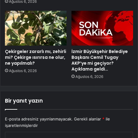
Ağustos 6, 2026
Çekirgeler zararlı mı, zehirli
İzmir Büyükşehir Belediye
mi? Çekirge ısırırsa ne olur,
Başkanı Cemil Tugay
ne yapılmalı?
AKP’ye mi geçiyor?
Açıklama geldi…
Ağustos 6, 2026
Ağustos 6, 2026
Bir yanıt yazın
E-posta adresiniz yayınlanmayacak.
Gerekli alanlar
*
ile
işaretlenmişlerdir
Y