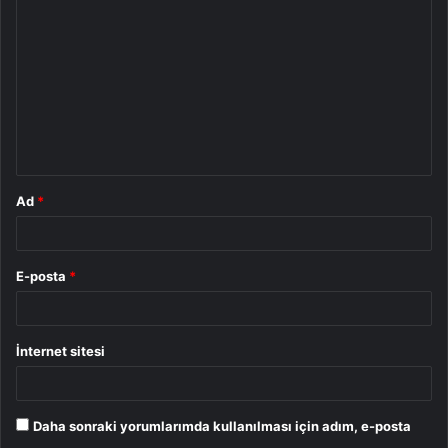
o
r
u
m
*
Ad
*
E-posta
*
İnternet sitesi
Daha sonraki yorumlarımda kullanılması için adım, e-posta