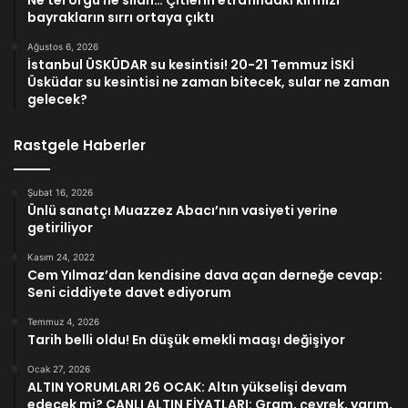
bayrakların sırrı ortaya çıktı
Ağustos 6, 2026
İstanbul ÜSKÜDAR su kesintisi! 20-21 Temmuz İSKİ
Üsküdar su kesintisi ne zaman bitecek, sular ne zaman
gelecek?
Rastgele Haberler
Şubat 16, 2026
Ünlü sanatçı Muazzez Abacı’nın vasiyeti yerine
getiriliyor
Kasım 24, 2022
Cem Yılmaz’dan kendisine dava açan derneğe cevap:
Seni ciddiyete davet ediyorum
Temmuz 4, 2026
Tarih belli oldu! En düşük emekli maaşı değişiyor
Ocak 27, 2026
ALTIN YORUMLARI 26 OCAK: Altın yükselişi devam
edecek mi? CANLI ALTIN FİYATLARI: Gram, çeyrek, yarım,