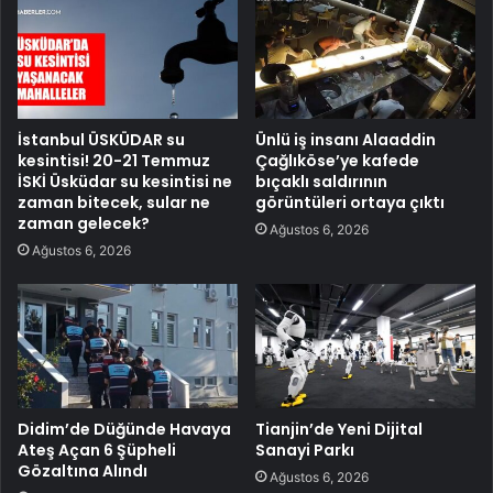
İstanbul ÜSKÜDAR su
Ünlü iş insanı Alaaddin
kesintisi! 20-21 Temmuz
Çağlıköse’ye kafede
İSKİ Üsküdar su kesintisi ne
bıçaklı saldırının
zaman bitecek, sular ne
görüntüleri ortaya çıktı
zaman gelecek?
Ağustos 6, 2026
Ağustos 6, 2026
Didim’de Düğünde Havaya
Tianjin’de Yeni Dijital
Ateş Açan 6 Şüpheli
Sanayi Parkı
Gözaltına Alındı
Ağustos 6, 2026