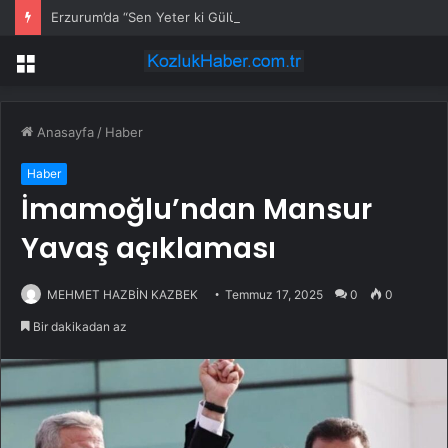
Erzurum’da “Sen Yeter ki Gülümse” farkındalığı
Menü
Anasayfa
/
Haber
Haber
İmamoğlu’ndan Mansur
Yavaş açıklaması
MEHMET HAZBİN KAZBEK
Temmuz 17, 2025
0
0
Bir dakikadan az