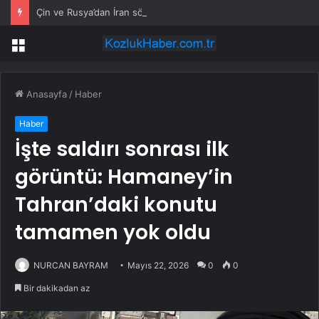
Çin ve Rusya’dan İran sözü: Trump’tan dikkat çeken çıkış
Menü
Anasayfa
/
Haber
Haber
İşte saldırı sonrası ilk
görüntü: Hamaney’in
Tahran’daki konutu
tamamen yok oldu
NURCAN BAYRAM
Mayıs 22, 2026
0
0
Bir dakikadan az