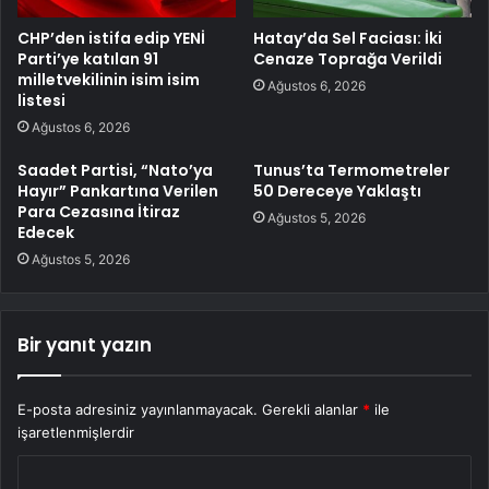
CHP’den istifa edip YENİ
Hatay’da Sel Faciası: İki
Parti’ye katılan 91
Cenaze Toprağa Verildi
milletvekilinin isim isim
Ağustos 6, 2026
listesi
Ağustos 6, 2026
Saadet Partisi, “Nato’ya
Tunus’ta Termometreler
Hayır” Pankartına Verilen
50 Dereceye Yaklaştı
Para Cezasına İtiraz
Ağustos 5, 2026
Edecek
Ağustos 5, 2026
Bir yanıt yazın
E-posta adresiniz yayınlanmayacak.
Gerekli alanlar
*
ile
işaretlenmişlerdir
Y