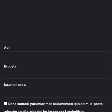
o
r
u
m
*
Ad
*
E-posta
*
İnternet sitesi
Daha sonraki yorumlarımda kullanılması için adım, e-posta
adresim ve site adresim bu tarayıcıya kaydedilsin.