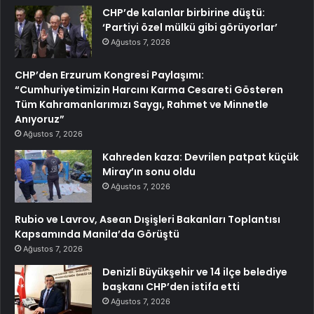
CHP’de kalanlar birbirine düştü:
‘Partiyi özel mülkü gibi görüyorlar’
Ağustos 7, 2026
CHP’den Erzurum Kongresi Paylaşımı:
“Cumhuriyetimizin Harcını Karma Cesareti Gösteren
Tüm Kahramanlarımızı Saygı, Rahmet ve Minnetle
Anıyoruz”
Ağustos 7, 2026
Kahreden kaza: Devrilen patpat küçük
Miray’ın sonu oldu
Ağustos 7, 2026
Rubio ve Lavrov, Asean Dışişleri Bakanları Toplantısı
Kapsamında Manila’da Görüştü
Ağustos 7, 2026
Denizli Büyükşehir ve 14 ilçe belediye
başkanı CHP’den istifa etti
Ağustos 7, 2026