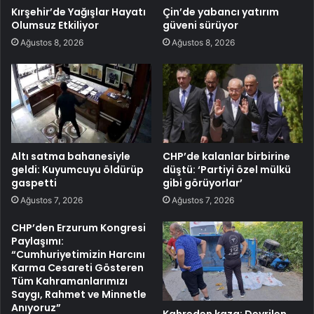
Kırşehir’de Yağışlar Hayatı
Çin’de yabancı yatırım
Olumsuz Etkiliyor
güveni sürüyor
Ağustos 8, 2026
Ağustos 8, 2026
Altı satma bahanesiyle
CHP’de kalanlar birbirine
geldi: Kuyumcuyu öldürüp
düştü: ‘Partiyi özel mülkü
gaspetti
gibi görüyorlar’
Ağustos 7, 2026
Ağustos 7, 2026
CHP’den Erzurum Kongresi
Paylaşımı:
“Cumhuriyetimizin Harcını
Karma Cesareti Gösteren
Tüm Kahramanlarımızı
Saygı, Rahmet ve Minnetle
Anıyoruz”
Kahreden kaza: Devrilen