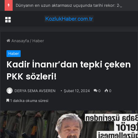
Dünyanın en uzun aktarmasız uçuşunda tarihi rekor: 24 saatten fazla havada kaldılar
Menü
Anasayfa
/
Haber
Haber
Kadir İnanır’dan tepki çeken
PKK sözleri!
DERYA SEMA AVSEREN
Şubat 12, 2024
0
0
1 dakika okuma süresi