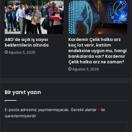
ABD’de açık iş sayısı
Kardemir Çelik halka arz
beklentilerin altında
kaç lot verir, katılım
endeksine uygun mu, hangi
Ağustos 5, 2026
bankalarda var? Kardemir
Çelik halka arz ne zaman?
Ağustos 5, 2026
Bir yanıt yazın
E-posta adresiniz yayınlanmayacak.
Gerekli alanlar
*
ile
işaretlenmişlerdir
Y