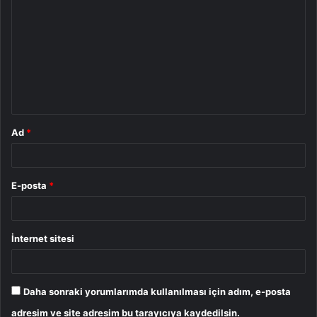
o
r
u
m
*
Ad
*
E-posta
*
İnternet sitesi
Daha sonraki yorumlarımda kullanılması için adım, e-posta
adresim ve site adresim bu tarayıcıya kaydedilsin.