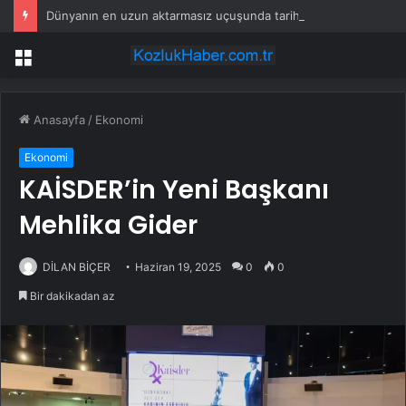
Dünyanın en uzun aktarmasız uçuşunda tarihi rekor: 24 saatten fazla havada kaldılar
Menü
Anasayfa
/
Ekonomi
Ekonomi
KAİSDER’in Yeni Başkanı
Mehlika Gider
DİLAN BİÇER
Haziran 19, 2025
0
0
Bir dakikadan az