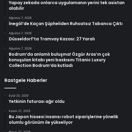
Yapay zekada onlarca uygulamanın yerini tek asistan
alabilir
Ağustos 7, 2026
İnegöl’de Kaçan Şüpheliden Ruhsatsız Tabanca Çıktı
Ağustos 7, 2026
Düsseldorf’ta Tramvay Kazası: 27 Yaralı
Ağustos 7, 2026
Bodrum’da anlamlı buluşma! Özgür Aras’ın çok
konuşulan kitabı yeni baskısını Titanic Luxury
Collection Bodrum’da kutladı
Rastgele Haberler
Eylül 20, 2025
Yetkinin faturası ağır oldu
Kasım 21, 2025
Bu Japon hissesi insansı robot siparişlerine yönelik
olumlu görünüm ile yükseliyor
Mayıs 22, 2026