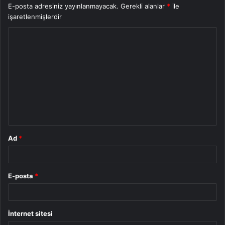
E-posta adresiniz yayınlanmayacak.
Gerekli alanlar
*
ile
işaretlenmişlerdir
Y
o
r
u
m
*
Ad
*
E-posta
*
İnternet sitesi