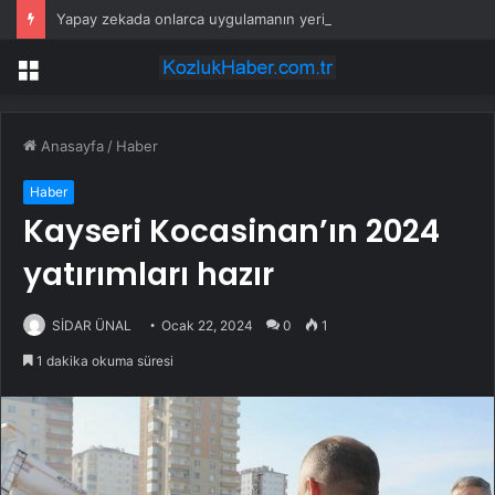
Yapay zekada onlarca uygulamanın yerini tek asistan alabilir
Menü
Anasayfa
/
Haber
Haber
Kayseri Kocasinan’ın 2024
yatırımları hazır
SİDAR ÜNAL
Ocak 22, 2024
0
1
1 dakika okuma süresi