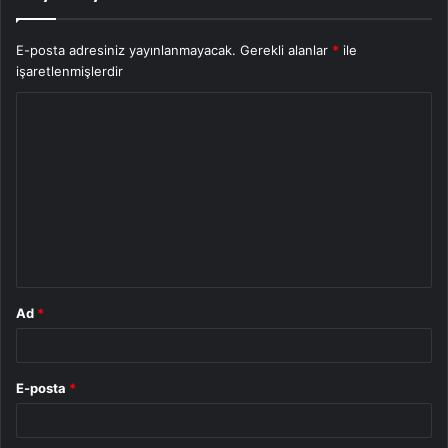
E-posta adresiniz yayınlanmayacak.
Gerekli alanlar
*
ile
işaretlenmişlerdir
Y
o
r
u
m
*
Ad
*
E-posta
*