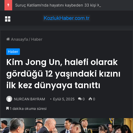
Suruç Katliamı’nda hayatını kaybeden 33 kişi Kadıköy’de anıldı
Menü
Anasayfa
/
Haber
Haber
Kim Jong Un, halefi olarak
gördüğü 12 yaşındaki kızını
ilk kez dünyaya tanıttı
NURCAN BAYRAM
Eylül 5, 2025
0
0
1 dakika okuma süresi