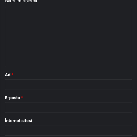
işaretlenmişlerdir
Y
o
r
u
m
*
Ad
*
E-posta
*
İnternet sitesi