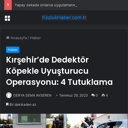
Yapay zekada onlarca uygulamanın yerini tek asistan alabilir
Menü
Anasayfa
/
Haber
Haber
Kırşehir’de Dedektör
Köpekle Uyuşturucu
Operasyonu: 4 Tutuklama
DERYA SEMA AVSEREN
Temmuz 29, 2023
0
4
Bir dakikadan az