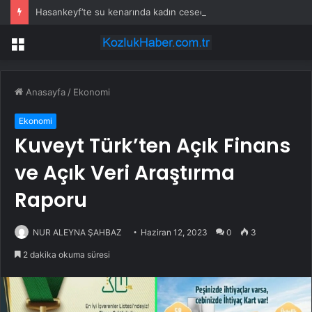
Hasankeyf’te su kenarında kadın cesedi bulundu
Menü
Anasayfa
/
Ekonomi
Ekonomi
Kuveyt Türk’ten Açık Finans
ve Açık Veri Araştırma
Raporu
NUR ALEYNA ŞAHBAZ
Haziran 12, 2023
0
3
2 dakika okuma süresi