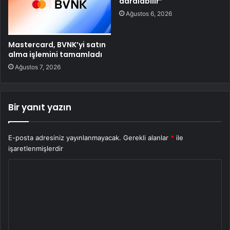
daralabilir”
Ağustos 6, 2026
Mastercard, BVNK’yi satın
alma işlemini tamamladı
Ağustos 7, 2026
Bir yanıt yazın
E-posta adresiniz yayınlanmayacak.
Gerekli alanlar
*
ile
işaretlenmişlerdir
Y
o
r
u
m