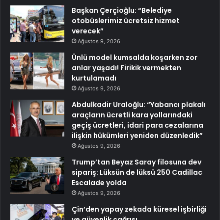
Başkan Çerçioğlu: “Belediye
otobüslerimiz ücretsiz hizmet
verecek”
Ağustos 9, 2026
Ünlü model kumsalda koşarken zor
anlar yaşadı! Firikik vermekten
kurtulamadı
Ağustos 9, 2026
Abdulkadir Uraloğlu: “Yabancı plakalı
araçların ücretli kara yollarındaki
geçiş ücretleri, idari para cezalarına
ilişkin hükümleri yeniden düzenledik”
Ağustos 9, 2026
Trump’tan Beyaz Saray filosuna dev
sipariş: Lüksün de lüksü 250 Cadillac
Escalade yolda
Ağustos 9, 2026
Çin’den yapay zekada küresel işbirliği
ve güvenlik çağrısı