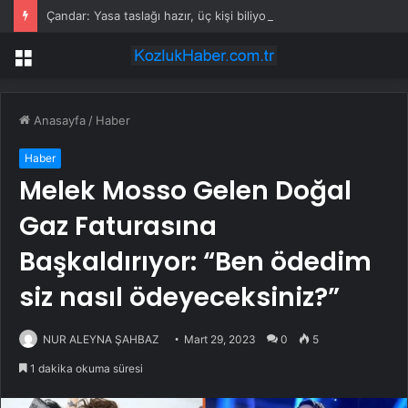
Çandar: Yasa taslağı hazır, üç kişi biliyor
Menü
Anasayfa
/
Haber
Haber
Melek Mosso Gelen Doğal
Gaz Faturasına
Başkaldırıyor: “Ben ödedim
siz nasıl ödeyeceksiniz?”
NUR ALEYNA ŞAHBAZ
Mart 29, 2023
0
5
1 dakika okuma süresi