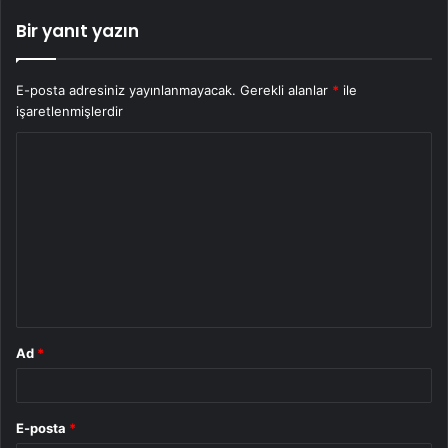
Bir yanıt yazın
E-posta adresiniz yayınlanmayacak.
Gerekli alanlar
*
ile
işaretlenmişlerdir
Y
o
r
u
m
*
Ad
*
E-posta
*