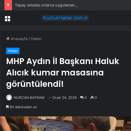
Yapay zekada onlarca uygulamanın yerini tek asistan alabilir
Menü
Anasayfa
/
Haber
Haber
MHP Aydın İl Başkanı Haluk
Alıcık kumar masasına
görüntülendi!
NURCAN BAYRAM
Ocak 24, 2026
0
0
Bir dakikadan az