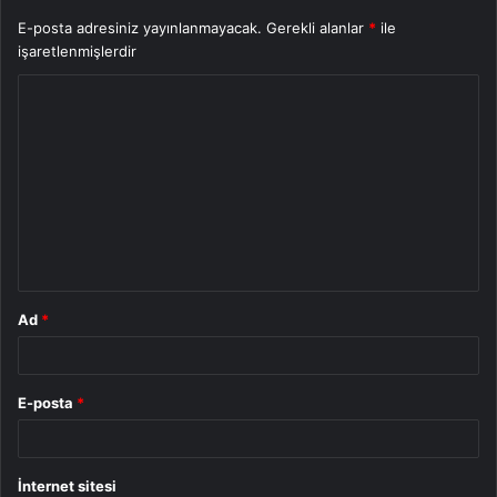
E-posta adresiniz yayınlanmayacak.
Gerekli alanlar
*
ile
işaretlenmişlerdir
Y
o
r
u
m
*
Ad
*
E-posta
*
İnternet sitesi