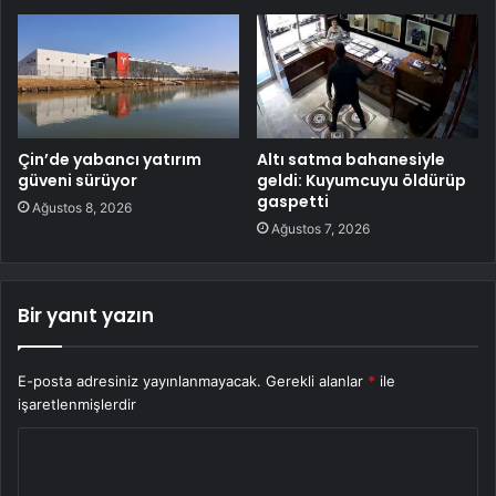
Çin’de yabancı yatırım
Altı satma bahanesiyle
güveni sürüyor
geldi: Kuyumcuyu öldürüp
gaspetti
Ağustos 8, 2026
Ağustos 7, 2026
Bir yanıt yazın
E-posta adresiniz yayınlanmayacak.
Gerekli alanlar
*
ile
işaretlenmişlerdir
Y
o