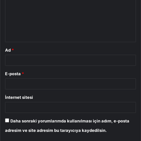
r
u
m
*
Ad
*
E-posta
*
İnternet sitesi
Daha sonraki yorumlarımda kullanılması için adım, e-posta
adresim ve site adresim bu tarayıcıya kaydedilsin.