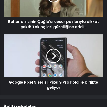
Bahar dizisinin Çağla'sı cesur pozlarıyla dikkat
çekti! Takipçileri güzelliğine eridi...
Google Pixel 9 serisi, Pixel 9 Pro Fold ile birlikte
geliyor
İlgili Makaleler