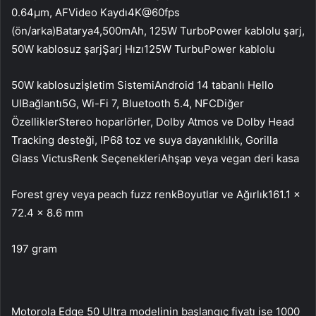
0.64µm, AFVideo Kaydı4K@60fps
(ön/arka)Batarya4,500mAh, 125W TurboPower kablolu şarj,
50W kablosuz şarjŞarj Hızı125W TurbuPower kablolu
50W kablosuzİşletim SistemiAndroid 14 tabanlı Hello
UIBağlantı5G, Wi-Fi 7, Bluetooth 5.4, NFCDiğer
ÖzelliklerStereo hoparlörler, Dolby Atmos ve Dolby Head
Tracking desteği, IP68 toz ve suya dayanıklılık, Gorilla
Glass VictusRenk SeçenekleriAhşap veya vegan deri kasa
Forest grey veya peach fuzz renkBoyutlar ve Ağırlık161.1 x
72.4 x 8.6 mm
197 gram
Motorola Edge 50 Ultra modelinin başlangıç fiyatı ise 1000