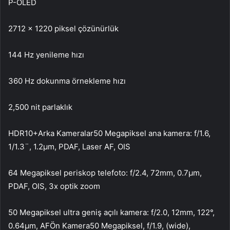
P-OLED
2712 x 1220 piksel çözünürlük
144 Hz yenileme hızı
360 Hz dokunma örnekleme hızı
2,500 nit parlaklık
HDR10+Arka Kameralar50 Megapiksel ana kamera: f/1.6,
1/1.3¨, 1.2µm, PDAF, Laser AF, OIS
64 Megapiksel periskop telefoto: f/2.4, 72mm, 0.7µm,
PDAF, OIS, 3x optik zoom
50 Megapiksel ultra geniş açılı kamera: f/2.0, 12mm, 122°,
0.64µm, AFÖn Kamera50 Megapiksel, f/1.9, (wide),