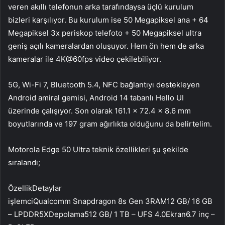
veren akıllı telefonun arka tarafındaysa üçlü kurulum
bizleri karşılıyor. Bu kurulum ise 50 Megapiksel ana + 64
Megapiksel 3x periskop telefoto + 50 Megapiksel ultra
geniş açılı kameralardan oluşuyor. Hem ön hem de arka
kameralar ile 4K@60fps video çekilebiliyor.
5G, Wi-Fi 7, Bluetooth 5.4, NFC bağlantıyı destekleyen
Android amiral gemisi, Android 14 tabanlı Hello UI
üzerinde çalışıyor. Son olarak 161.1 x 72.4 x 8.6 mm
boyutlarında ve 197 gram ağırlıkta olduğunu da belirtelim.
Motorola Edge 50 Ultra teknik özellikleri şu şekilde
sıralandı;
ÖzellikDetaylar
işlemciQualcomm Snapdragon 8s Gen 3RAM12 GB/ 16 GB
– LPDDR5XDepolama512 GB/ 1 TB – UFS 4.0Ekran6.7 inç –