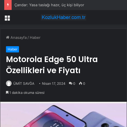
Çandar: Yasa taslağı hazır, üç kişi biliyor
Menü
Anasayfa
/
Haber
Haber
Motorola Edge 50 Ultra
Özellikleri ve Fiyatı
ÜMİT SAVĞA
Nisan 17, 2024
0
0
1 dakika okuma süresi