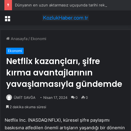
Dünyanın en uzun aktarmasız uçuşunda tarihi rekor: 24 saatten fazla havada kaldılar
Menü
Anasayfa
/
Ekonomi
Ekonomi
Netflix kazançları, şifre
kırma avantajlarının
yavaşlamasıyla gündemde
ÜMİT SAVĞA
Nisan 17, 2024
0
0
2 dakika okuma süresi
Netflix Inc. (NASDAQ:NFLX), küresel şifre paylaşımı
baskısına atfedilen önemli artışların yaşandığı bir dönemin