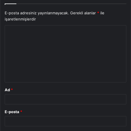
E-posta adresiniz yayınlanmayacak.
Gerekli alanlar
*
ile
işaretlenmişlerdir
Y
o
r
u
m
*
Ad
*
E-posta
*