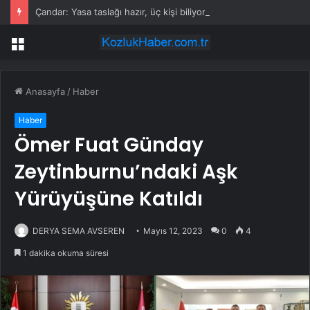
Çandar: Yasa taslağı hazır, üç kişi biliyor
Menü
Anasayfa
/
Haber
Haber
Ömer Fuat Günday
Zeytinburnu’ndaki Aşk
Yürüyüşüne Katıldı
DERYA SEMA AVSEREN
Mayıs 12, 2023
0
4
1 dakika okuma süresi