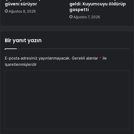
güveni sürüyor
geldi: Kuyumcuyu öldürüp
gaspetti
Ağustos 8, 2026
Ağustos 7, 2026
Bir yanıt yazın
E-posta adresiniz yayınlanmayacak.
Gerekli alanlar
*
ile
işaretlenmişlerdir
Y
o
r
u
m
*