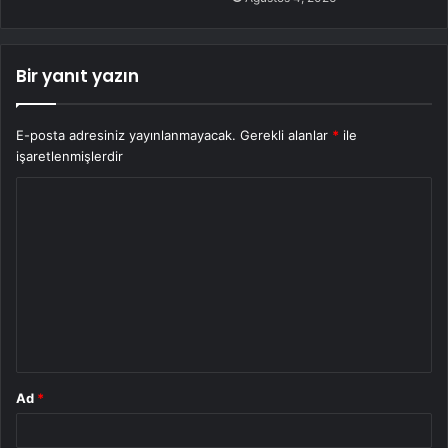
Bir yanıt yazın
E-posta adresiniz yayınlanmayacak.
Gerekli alanlar
*
ile
işaretlenmişlerdir
Y
o
r
u
m
*
Ad
*