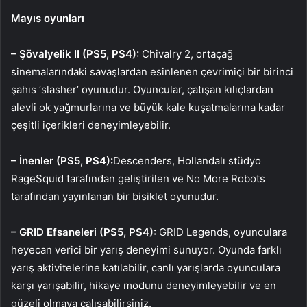
Mayıs oyunları
– Şövalyelik II (PS5, PS4):
Chivalry 2, ortaçağ
sinemalarındaki savaşlardan esinlenen çevrimiçi bir birinci
şahıs ‘slasher’ oyunudur. Oyuncular, çatışan kılıçlardan
alevli ok yağmurlarına ve büyük kale kuşatmalarına kadar
çeşitli içerikleri deneyimleyebilir.
– İnenler (PS5, PS4):
Descenders, Hollandalı stüdyo
RageSquid tarafından geliştirilen ve No More Robots
tarafından yayınlanan bir bisiklet oyunudur.
– GRID Efsaneleri (PS5, PS4):
GRID Legends, oyunculara
heyecan verici bir yarış deneyimi sunuyor. Oyunda farklı
yarış aktivitelerine katılabilir, canlı yarışlarda oyunculara
karşı yarışabilir, hikaye modunu deneyimleyebilir ve en
güzeli olmaya çalışabilirsiniz.