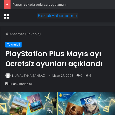
Yapay zekada onlarca uygulamanın yerini tek asistan alabilir
Menü
Anasayfa
/
Teknoloji
Teknoloji
PlayStation Plus Mayıs ayı
ücretsiz oyunları açıklandı
NUR ALEYNA ŞAHBAZ
Nisan 27, 2023
0
6
Bir dakikadan az