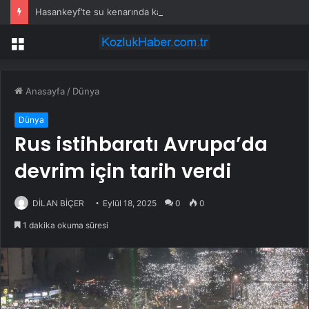
Hasankeyf’te su kenarında kadın cesedi bulundu
Menü
Anasayfa
/
Dünya
Dünya
Rus istihbaratı Avrupa’da
devrim için tarih verdi
DİLAN BİÇER
Eylül 18, 2025
0
0
1 dakika okuma süresi