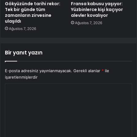
Gökyüzünde tarihi rekor:
Fransa kabusu yaşıyor:
Tek bir günde tüm
Yüzbinlerce kişi kaçıyor
zamanların zirvesine
alevler kovalıyor
ulaşıldı
Ağustos 7, 2026
Ağustos 7, 2026
Bir yanıt yazın
E-posta adresiniz yayınlanmayacak.
Gerekli alanlar
*
ile
işaretlenmişlerdir
Y
o
r
u
m
*