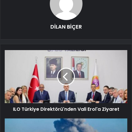
DİLAN BİÇER
ILO Türkiye Direktörü'nden Vali Erol'a Ziyaret