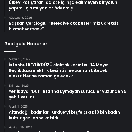
Ülkeyi karıştıran iddia: Hiç inşa edilmeyen bir yolun
yapımı için milyonlar ödenmiş
Ağustos 9, 2026
Başkan Çerçioğlu: “Belediye otobüslerimiz ücretsiz
hizmet verecek”
Rastgele Haberler
Mayıs 13, 2025
İstanbul BEYLİKDÜZÜ elektrik kesintisi! 14 Mayıs
Beylikdüzü elektrik kesintisi ne zaman bitecek,
elektrikler ne zaman gelecek?
Ekim 22, 2025
Yerlikaya: ‘Dur’ ihtarına uymayan sürücüler yüzünden 9
şehit verildi
Aralık 1, 2025
Altındağlı kadınlar Türkiye’yi keşfe çıktı: 10 bin kadın
kültür gezilerine katıldı
Haziran 19, 2025