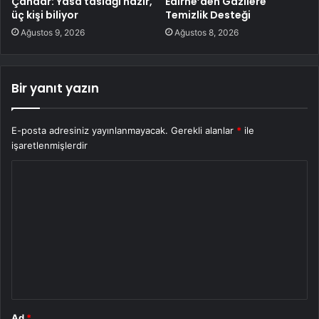
Çandar: Yasa taslağı hazır,
Edirne’den Gazilere
üç kişi biliyor
Temizlik Desteği
Ağustos 9, 2026
Ağustos 8, 2026
Bir yanıt yazın
E-posta adresiniz yayınlanmayacak.
Gerekli alanlar
*
ile
işaretlenmişlerdir
Y
o
r
u
m
*
Ad
*