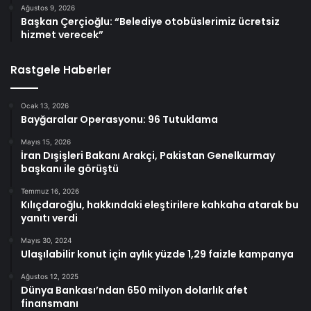
Ağustos 9, 2026
Başkan Çerçioğlu: “Belediye otobüslerimiz ücretsiz
hizmet verecek”
Rastgele Haberler
Ocak 13, 2026
Bayğaralar Operasyonu: 96 Tutuklama
Mayıs 15, 2026
İran Dışişleri Bakanı Arakçi, Pakistan Genelkurmay
başkanı ile görüştü
Temmuz 16, 2026
Kılıçdaroğlu, hakkındaki eleştirilere kahkaha atarak bu
yanıtı verdi
Mayıs 30, 2024
Ulaşılabilir konut için aylık yüzde 1,29 faizle kampanya
Ağustos 12, 2025
Dünya Bankası’ndan 650 milyon dolarlık afet
finansmanı