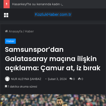
Hasankeyf’te su kenarında kadın cesedi bulundu
Menü
Anasayfa
/
Haber
Haber
Samsunspor’dan
Galatasaray maçına ilişkin
açıklama: Çamur at, iz bırak
NUR ALEYNA ŞAHBAZ
Şubat 3, 2024
0
0
1 dakika okuma süresi