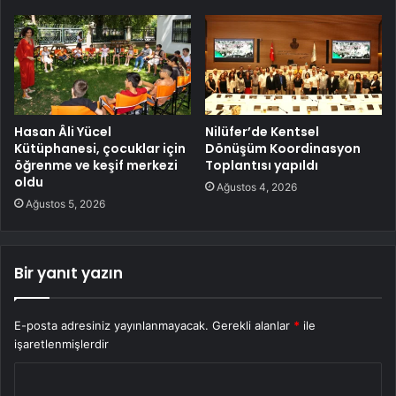
Hasan Âli Yücel
Nilüfer’de Kentsel
Kütüphanesi, çocuklar için
Dönüşüm Koordinasyon
öğrenme ve keşif merkezi
Toplantısı yapıldı
oldu
Ağustos 4, 2026
Ağustos 5, 2026
Bir yanıt yazın
E-posta adresiniz yayınlanmayacak.
Gerekli alanlar
*
ile
işaretlenmişlerdir
Y