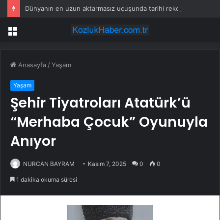
Dünyanın en uzun aktarmasız uçuşunda tarihi rekor: 24 saatten fazla havada kaldılar
Menü
Anasayfa
/
Yaşam
Yaşam
Şehir Tiyatroları Atatürk’ü
“Merhaba Çocuk” Oyunuyla
Anıyor
NURCAN BAYRAM
Kasım 7, 2025
0
0
1 dakika okuma süresi