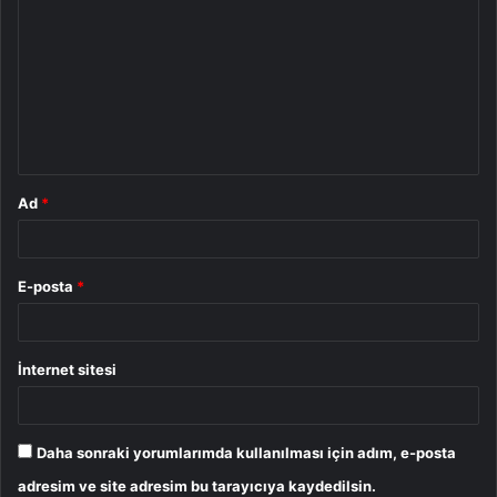
o
r
u
m
*
Ad
*
E-posta
*
İnternet sitesi
Daha sonraki yorumlarımda kullanılması için adım, e-posta
adresim ve site adresim bu tarayıcıya kaydedilsin.