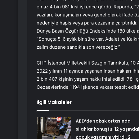
en az 4 bin 981 kişi işkence gördü. Raporda, “20
yazıları, konuşmaları veya genel olarak ifade ö
nedeniyle hapis veya para cezasına çarptırıldı. 
Dünya Basın Özgürlüğü Endeksi’nde 180 ülke ara
“Sonuçta 5-6 aylık bir süre var. Adalet ve Kalkı
zalim düzene sandıkla son vereceğiz.”
CHP İstanbul Milletvekili Sezgin Tanrıkulu, 10 
2022 yılının 11 ayında yaşanan insan hakları ihl
2 bin 407 kişinin yaşam hakkı ihlal edildi, 78’i
Cezaevlerinde 1194 işkence vakası tespit edild
İlgili Makaleler
ABD’de sokak ortasında
silahlar konuştu: 12 yaşında
çocuk yaşamını yitirdi, 2