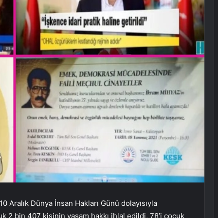
 10 Aralık Dünya İnsan Hakları Günü dolayısıyla
uk 2 bin 407 kişinin yaşam hakkı ihlal edildi, 78’i çocuk