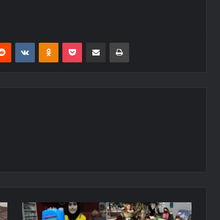
erest
Reddit
VKontakte
Odnoklassniki
Pocket
E-Posta ile paylaş
Yazdır