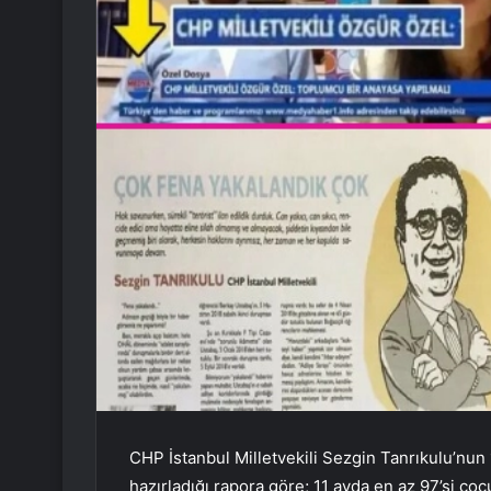
CHP İstanbul Milletvekili Sezgin Tanrıkulu’nun
hazırladığı rapora göre; 11 ayda en az 97’si çoc