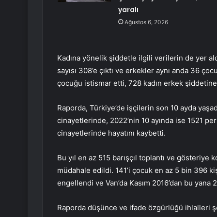
yaralı
Ağustos 6, 2026
Kadına yönelik şiddetle ilgili verilerin de yer a
sayısı 308’e çıktı ve erkekler aynı anda 36 çocu
çocuğu istismar etti, 728 kadın erkek şiddetine
Raporda, Türkiye’de işçilerin son 10 ayda yaşadığ
cinayetlerinde, 2022’nin 10 ayında ise 1521 pe
cinayetlerinde hayatını kaybetti.
Bu yıl en az 515 barışçıl toplantı ve gösteriye k
müdahale edildi. 141’i çocuk en az 5 bin 396 kişi
engellendi ve Van’da Kasım 2016’dan bu yana 2
Raporda düşünce ve ifade özgürlüğü ihlalleri şö