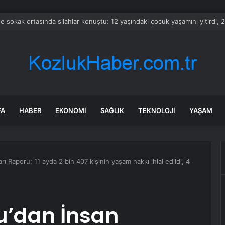
i başkan için AK Parti iddiası: İstifa edeceğim, Cumhurbaşkanına ilettik
FA
HABER
EKONOMI
SAĞLIK
TEKNOLOJI
YAŞAM
rı Raporu: 11 ayda 2 bin 407 kişinin yaşam hakkı ihlal edildi, 4
u’dan İnsan