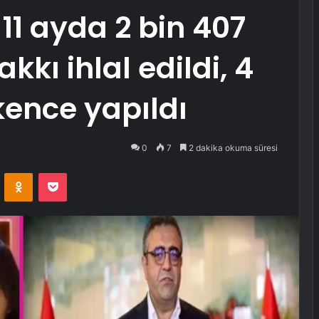
11 ayda 2 bin 407
kkı ihlal edildi, 4
şkence yapıldı
0
7
2 dakika okuma süresi
VKontakte
Odnoklassniki
Pocket