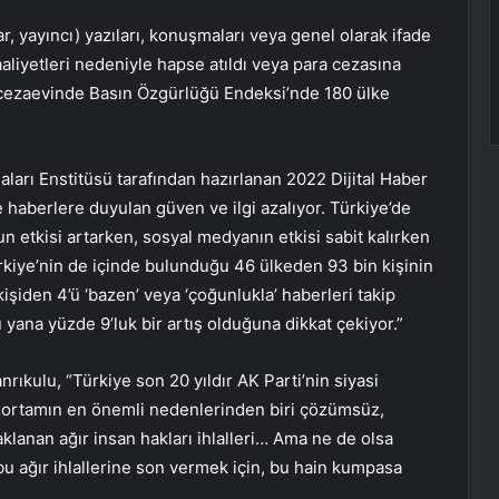
ar, yayıncı) yazıları, konuşmaları veya genel olarak ifade
liyetleri nedeniyle hapse atıldı veya para cezasına
eci cezaevinde Basın Özgürlüğü Endeksi’nde 180 ülke
ları Enstitüsü tarafından hazırlanan 2022 Dijital Haber
 haberlere duyulan güven ve ilgi azalıyor. Türkiye’de
 etkisi artarken, sosyal medyanın etkisi sabit kalırken
ürkiye’nin de içinde bulunduğu 46 ülkeden 93 bin kişinin
kişiden 4’ü ‘bazen’ veya ‘çoğunlukla’ haberleri takip
 yana yüzde 9’luk bir artış olduğuna dikkat çekiyor.”
nrıkulu, “Türkiye son 20 yıldır AK Parti’nin siyasi
 Bu ortamın en önemli nedenlerinden biri çözümsüz,
lanan ağır insan hakları ihlalleri… Ama ne de olsa
bu ağır ihlallerine son vermek için, bu hain kumpasa