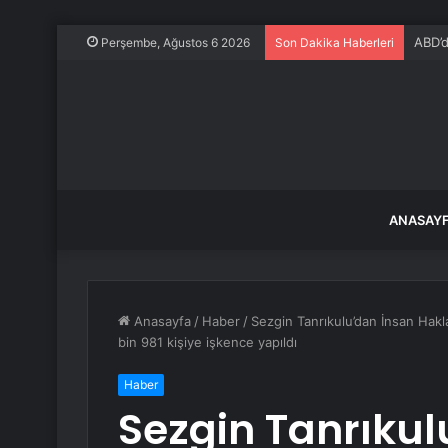
CHP’l
Perşembe, Ağustos 6 2026
Son Dakika Haberleri
ANASAY
Anasayfa
/
Haber
/
Sezgin Tanrıkulu’dan İnsan Hakla
bin 981 kişiye işkence yapıldı
Haber
Sezgin Tanrıkul