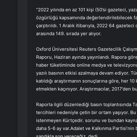
“2022 yılında en az 101 kişi (50’si gazeteci, yaz
özgürlüğü kapsamında değerlendirilebilecek faa
çarptırıldı. 1 Aralık itibarıyla, 2022 64 gazet
arasında 149. sırada yer alıyor.
Oxford Üniversitesi Reuters Gazetecilik Çalışma
Raporu, Haziran ayında yayınlandı. Rapora göre
haber tüketiminde online medya ve televizyonun
yazılı basının etkisi azalmaya devam ediyor. T
katıldığı araştırmanın sonuçlarına göre, her 10 
etmekten kaçınıyor. Araştırmacılar, 2017’den bu
Raporla ilgili düzenlediği basın toplantısında Ta
tercihleri ​​nedeniyle çetin bir ortam yaşıyor.
istenmeyen Kürtçedir. sorunu ve bundan kaynak
daha 5-6 ay var.Adalet ve Kalkınma Partisi’nin 
sandıkla son vereceğiz. dedi.