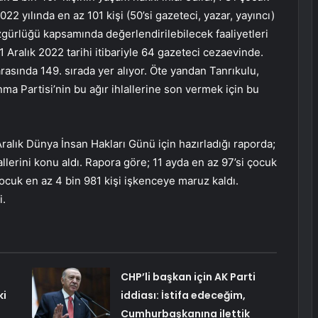
22 yılında en az 101 kişi (50’si gazeteci, yazar, yayıncı)
zgürlüğü kapsamında değerlendirilebilecek faaliyetleri
1 Aralık 2022 tarihi itibariyle 64 gazeteci cezaevinde.
sında 149. sırada yer alıyor. Öte yandan Tanrıkulu,
nma Partisi’nin bu ağır ihlallerine son vermek için bu
Aralık Dünya İnsan Hakları Günü için hazırladığı raporda;
allerini konu aldı. Rapora göre; 11 ayda en az 97’si çocuk
 çocuk en az 4 bin 981 kişi işkenceye maruz kaldı.
i.
CHP’li başkan için AK Parti
ki
iddiası: İstifa edeceğim,
Cumhurbaşkanına ilettik