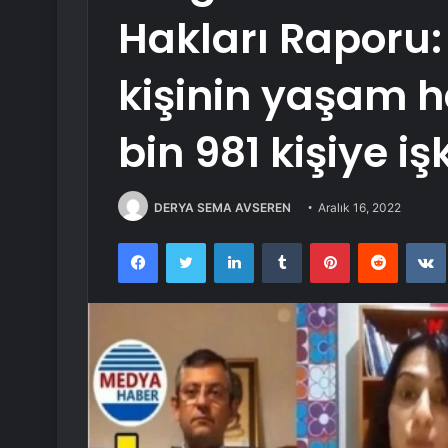
Hakları Raporu: 
kişinin yaşam ha
bin 981 kişiye i
DERYA SEMA AVSEREN
Aralık 16, 2022
Facebook
Twitter
LinkedIn
Tumblr
Pinterest
Reddit