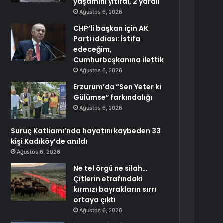
yaşamını yitirdi, 2 yaralı
Ağustos 6, 2026
CHP’li başkan için AK
Parti iddiası: İstifa
edeceğim,
Cumhurbaşkanına ilettik
Ağustos 6, 2026
Erzurum’da “Sen Yeter ki
Gülümse” farkındalığı
Ağustos 6, 2026
Suruç Katliamı’nda hayatını kaybeden 33
kişi Kadıköy’de anıldı
Ağustos 6, 2026
Ne tel örgü ne silah…
Çitlerin etrafındaki
kırmızı bayrakların sırrı
ortaya çıktı
Ağustos 6, 2026