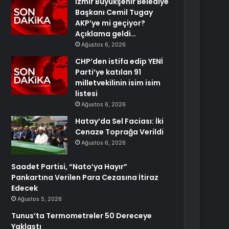
İzmir Büyükşehir Belediye
Başkanı Cemil Tugay
AKP’ye mi geçiyor?
Açıklama geldi…
Ağustos 6, 2026
CHP’den istifa edip YENİ
Parti’ye katılan 91
milletvekilinin isim isim
listesi
Ağustos 6, 2026
Hatay’da Sel Faciası: İki
Cenaze Toprağa Verildi
Ağustos 6, 2026
Saadet Partisi, “Nato’ya Hayır”
Pankartına Verilen Para Cezasına İtiraz
Edecek
Ağustos 5, 2026
Tunus’ta Termometreler 50 Dereceye
Yaklaştı