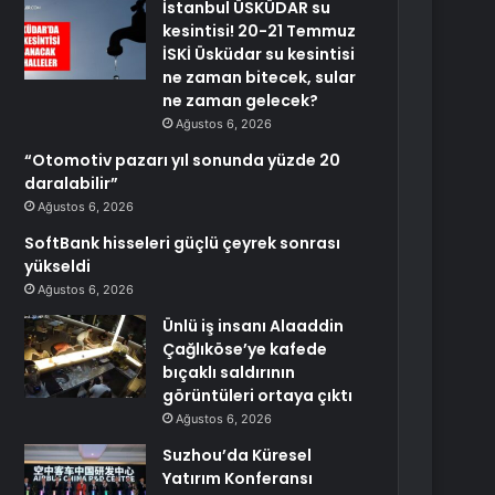
İstanbul ÜSKÜDAR su
kesintisi! 20-21 Temmuz
İSKİ Üsküdar su kesintisi
ne zaman bitecek, sular
ne zaman gelecek?
Ağustos 6, 2026
“Otomotiv pazarı yıl sonunda yüzde 20
daralabilir”
Ağustos 6, 2026
SoftBank hisseleri güçlü çeyrek sonrası
yükseldi
Ağustos 6, 2026
Ünlü iş insanı Alaaddin
Çağlıköse’ye kafede
bıçaklı saldırının
görüntüleri ortaya çıktı
Ağustos 6, 2026
Suzhou’da Küresel
Yatırım Konferansı