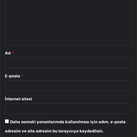
r
u
m
*
Ad
*
E-posta
*
İnternet sitesi
Daha sonraki yorumlarımda kullanılması için adım, e-posta
adresim ve site adresim bu tarayıcıya kaydedilsin.