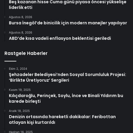
Beş kazanan hisse Cuma günü piyasa öncesi yükselişe
liderlik etti
Ağustos 8, 2026
Bursa İnegöl’de binicilik için modern manejler yapılıyor
Ağustos 8, 2026
ABD’de kısa vadeli enflasyon beklentisi geriledi
Rastgele Haberler
Ekim 2, 2024
Şehzadeler Belediyesi’nden Sosyal Sorumluluk Projesi:
‘Birlikte Üretiyoruz’ Sergileri
Kasım 19, 2025
Kılıçdaroğlu, Perinçek, Soylu, İnce ve Binali Yıldırım bu
karede birleşti
Aralık 18, 2025
Denizin ortasında hareketli dakikalar: Feribottan
atlayan kişi kurtarıldı
Haziran 16, 2025