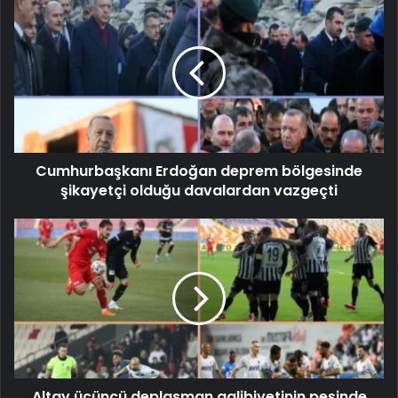
Cumhurbaşkanı Erdoğan deprem bölgesinde
şikayetçi olduğu davalardan vazgeçti
Altay üçüncü deplasman galibiyetinin peşinde