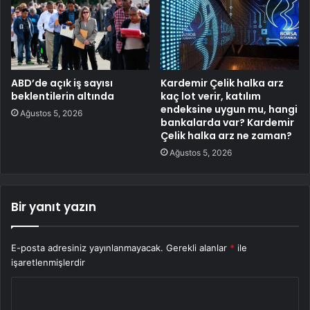
ABD’de açık iş sayısı
Kardemir Çelik halka arz
beklentilerin altında
kaç lot verir, katılım
endeksine uygun mu, hangi
Ağustos 5, 2026
bankalarda var? Kardemir
Çelik halka arz ne zaman?
Ağustos 5, 2026
Bir yanıt yazın
E-posta adresiniz yayınlanmayacak.
Gerekli alanlar
*
ile
işaretlenmişlerdir
Y
o