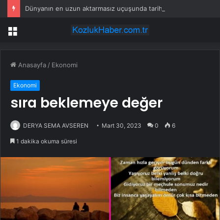
Dünyanın en uzun aktarmasız uçuşunda tarihi rekor: 24 saatten fazla havada kaldılar
Menü
Anasayfa
/
Ekonomi
Ekonomi
sıra beklemeye değer
DERYA SEMA AVSEREN
Mart 30, 2023
0
6
1 dakika okuma süresi