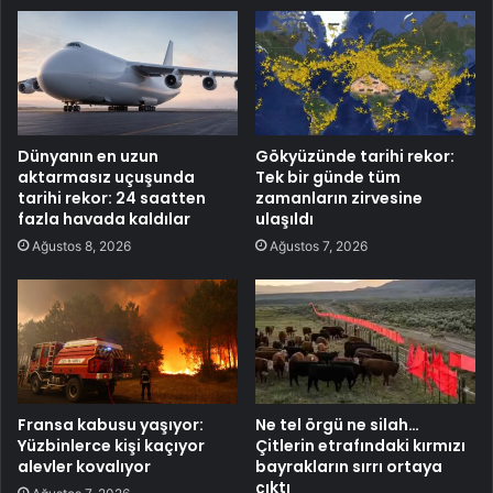
Dünyanın en uzun
Gökyüzünde tarihi rekor:
aktarmasız uçuşunda
Tek bir günde tüm
tarihi rekor: 24 saatten
zamanların zirvesine
fazla havada kaldılar
ulaşıldı
Ağustos 8, 2026
Ağustos 7, 2026
Fransa kabusu yaşıyor:
Ne tel örgü ne silah…
Yüzbinlerce kişi kaçıyor
Çitlerin etrafındaki kırmızı
alevler kovalıyor
bayrakların sırrı ortaya
çıktı