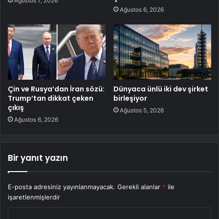
Ağustos 7, 2026
Ağustos 6, 2026
Çin ve Rusya’dan İran sözü:
Dünyaca ünlü iki dev şirket
Trump’tan dikkat çeken
birleşiyor
çıkış
Ağustos 5, 2026
Ağustos 6, 2026
Bir yanıt yazın
E-posta adresiniz yayınlanmayacak.
Gerekli alanlar
*
ile
işaretlenmişlerdir
Y