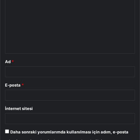
o
r
u
m
*
Ad
*
E-posta
*
İnternet sitesi
Daha sonraki yorumlarımda kullanılması için adım, e-posta