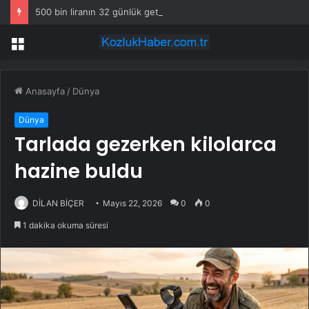
500 bin liranın 32 günlük getirisi uçtu
Menü
Anasayfa
/
Dünya
Dünya
Tarlada gezerken kilolarca
hazine buldu
DİLAN BİÇER
Mayıs 22, 2026
0
0
1 dakika okuma süresi