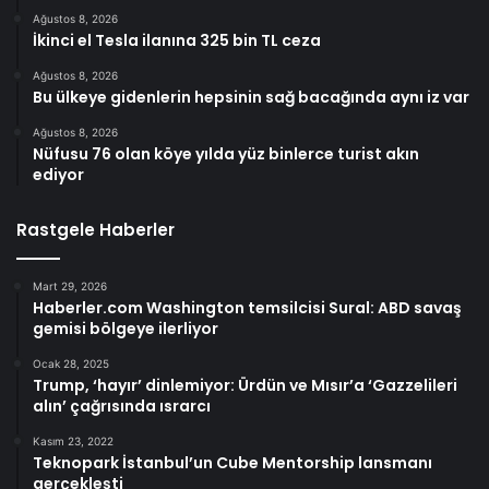
Ağustos 8, 2026
İkinci el Tesla ilanına 325 bin TL ceza
Ağustos 8, 2026
Bu ülkeye gidenlerin hepsinin sağ bacağında aynı iz var
Ağustos 8, 2026
Nüfusu 76 olan köye yılda yüz binlerce turist akın
ediyor
Rastgele Haberler
Mart 29, 2026
Haberler.com Washington temsilcisi Sural: ABD savaş
gemisi bölgeye ilerliyor
Ocak 28, 2025
Trump, ‘hayır’ dinlemiyor: Ürdün ve Mısır’a ‘Gazzelileri
alın’ çağrısında ısrarcı
Kasım 23, 2022
Teknopark İstanbul’un Cube Mentorship lansmanı
gerçekleşti