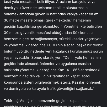
taşıt yolu mesafesi’ belirtiliyor. Araçların karayolu veya
demiryolu üzerinde uçlarının tehlike oluşturmasını
önlemek amacıyla güvenlik hattından kapıya kadar en az
30 metre mesafe olması gerekmektedir.’, hemzemin
geçidin kapatılması gerekmektedir. Yönetmelikte belirtilen
30 metre güvenlik mesafesi olduğundan Söz konusu
hemzemin geçitte sağlanamıyor, sürekli kazalar yaşanıyor
ve yönetmelik gereğince TCDD’nin alacağı başka bir tedbir
bulunmuyor.Bu nedenle yeni kazalarda kuruluşumuz sorun
yaşamayacaktır. Sonuç olarak, yeni “Demiryolu hemzemin
geçitlerinde alınacak önlemler ve uygulama esasları
hakkında yönetmelik gereğince Km: 141+866 adresindeki
hemzemin geçidin valiliğiniz tarafından kapatılacağı
konusunda sizleri bilgilendirmek isteriz. Kazaları önlemek
ve demiryolu ve karayolu trafik güvenliğini sağlamak.”
Tekirdağ Valiliği’nin hemzemin geçidin kapatılması
talebiyle gelen yazı üzerine komisyon kurarak çalışmalara