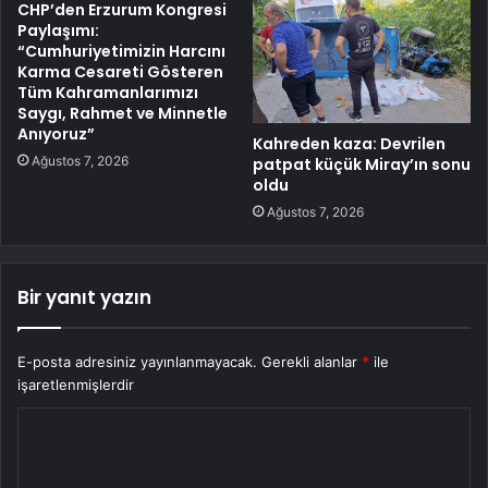
CHP’den Erzurum Kongresi
Paylaşımı:
“Cumhuriyetimizin Harcını
Karma Cesareti Gösteren
Tüm Kahramanlarımızı
Saygı, Rahmet ve Minnetle
Anıyoruz”
Kahreden kaza: Devrilen
Ağustos 7, 2026
patpat küçük Miray’ın sonu
oldu
Ağustos 7, 2026
Bir yanıt yazın
E-posta adresiniz yayınlanmayacak.
Gerekli alanlar
*
ile
işaretlenmişlerdir
Y
o