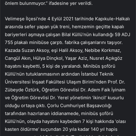
önlem bulunmuyor.” ifadesine yer verildi.
Velimeşe İlçesi’nde 4 Eylül 2021 tarihinde Kapıkule-Halkalı
arasında sefer yapan yük treni, hemzemin geçitte kapalı
bariyerleri aşmaya çalışan Bilal Küllü’nün kullandığı 59 ADJ
755 plakalı minibüse çarptı. fabrika çalışanlarını taşıyor.
Kazada Suzan Aksoy, eşi Halil Aksoy, Nebibe Korkmaz,
Cangül Akın, Hülya Dinçkol, Yaşar Aziz, Nusret Açıkgöz
hayatını kaybetti, 5 kişi de yaralandı. Minibüs şoförü
Küllü’nün tutuklanmasının ardından İstanbul Teknik
Üniversitesi İnşaat Fakültesi Ulaşım Birimi’nden Prof. Dr.
Zübeyde Öztürk, Öğretim Görevlisi Dr. Adem Faik İyinam
ve Öğretim Görevlisi Dr. Yerel yönetimin ‘ikincil’ kusurlu
olduğu ortaya çıktı. Çorlu Cumhuriyet Başsavcılığı
tarafından hazırlanan iddianamede, minibüs şoförü
Küllü’nün, olayda hayatını kaybeden 7 kişi hakkında ‘olası
kasten öldürme’ suçundan 20 yıla kadar 140 yıl hapis