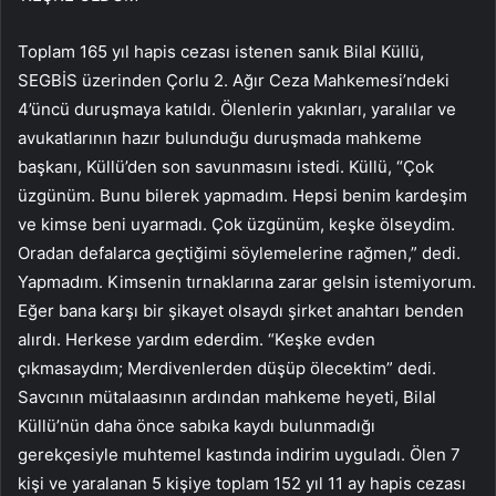
Toplam 165 yıl hapis cezası istenen sanık Bilal Küllü,
SEGBİS üzerinden Çorlu 2. Ağır Ceza Mahkemesi’ndeki
4’üncü duruşmaya katıldı. Ölenlerin yakınları, yaralılar ve
avukatlarının hazır bulunduğu duruşmada mahkeme
başkanı, Küllü’den son savunmasını istedi. Küllü, “Çok
üzgünüm. Bunu bilerek yapmadım. Hepsi benim kardeşim
ve kimse beni uyarmadı. Çok üzgünüm, keşke ölseydim.
Oradan defalarca geçtiğimi söylemelerine rağmen,” dedi.
Yapmadım. Kimsenin tırnaklarına zarar gelsin istemiyorum.
Eğer bana karşı bir şikayet olsaydı şirket anahtarı benden
alırdı. Herkese yardım ederdim. “Keşke evden
çıkmasaydım; Merdivenlerden düşüp ölecektim” dedi.
Savcının mütalaasının ardından mahkeme heyeti, Bilal
Küllü’nün daha önce sabıka kaydı bulunmadığı
gerekçesiyle muhtemel kastında indirim uyguladı. Ölen 7
kişi ve yaralanan 5 kişiye toplam 152 yıl 11 ay hapis cezası