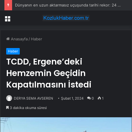
Dünyanın en uzun aktarmasız uçuşunda tarihi rekor: 24 saatten fazla havada kaldılar
Menü
Anasayfa
/
Haber
Haber
TCDD, Ergene’deki
Hemzemin Geçidin
Kapatılmasını İstedi
DERYA SEMA AVSEREN
Şubat 1, 2024
0
1
3 dakika okuma süresi