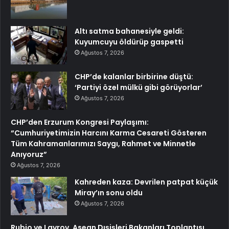
Altı satma bahanesiyle geldi:
Kuyumcuyu öldürüp gaspetti
Ağustos 7, 2026
CHP’de kalanlar birbirine düştü:
‘Partiyi özel mülkü gibi görüyorlar’
Ağustos 7, 2026
CHP’den Erzurum Kongresi Paylaşımı:
“Cumhuriyetimizin Harcını Karma Cesareti Gösteren
Tüm Kahramanlarımızı Saygı, Rahmet ve Minnetle
Anıyoruz”
Ağustos 7, 2026
Kahreden kaza: Devrilen patpat küçük
Miray’ın sonu oldu
Ağustos 7, 2026
Rubio ve Lavrov, Asean Dışişleri Bakanları Toplantısı