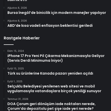
Ağustos 8, 2026
Bursa İnegöl’de binicilik için modern manejler yapılıyor
Ağustos 8, 2026
ABD’de kısa vadeli enflasyon beklentisi geriledi
Rastgele Haberler
Ekim 15, 2024
iPhone 17 Pro Yeni Pil Çıkarma Mekanizmasıyla Geliyor
(Servis Derdi Minimuma İniyor)
Eylül 15, 2025
Türk su ürünlerine Kanada pazarı yeniden açıldı
Eylül 1, 2025
Selçuklu Belediyesi yenilenen web sitesi ve mobil
uygulamasıyla vatandaşlara birçok yeniliği sunuyor
Temmuz 31, 2026
DOA Çorum geri dönüşüm iade noktaları nerede,
Çorum’da depozitolu pet şişe iade yeri nerede?