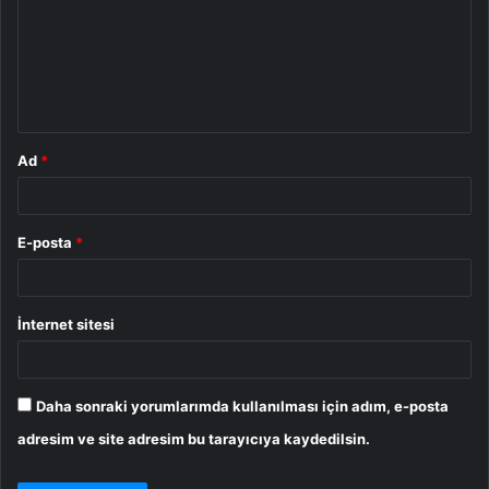
r
u
m
*
Ad
*
E-posta
*
İnternet sitesi
Daha sonraki yorumlarımda kullanılması için adım, e-posta
adresim ve site adresim bu tarayıcıya kaydedilsin.