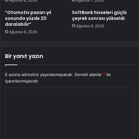
Ağustos 8, 2026
Ağustos 7, 2026
“Otomotiv pazarı yıl
SoftBank hisseleri güçlü
sonunda yüzde 20
çeyrek sonrası yükseldi
daralabilir”
Ağustos 6, 2026
Ağustos 6, 2026
Bir yanıt yazın
E-posta adresiniz yayınlanmayacak.
Gerekli alanlar
*
ile
işaretlenmişlerdir
Y
o
r
u
m
*