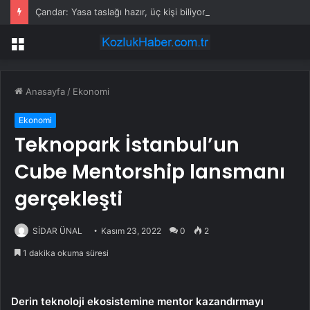
Çandar: Yasa taslağı hazır, üç kişi biliyor
Menü
Anasayfa
/
Ekonomi
Ekonomi
Teknopark İstanbul’un
Cube Mentorship lansmanı
gerçekleşti
SİDAR ÜNAL
Kasım 23, 2022
0
2
1 dakika okuma süresi
Derin teknoloji ekosistemine mentor kazandırmayı