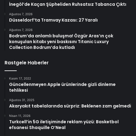
İnegöl’de Kaçan Şüpheliden Ruhsatsız Tabanca Çıktı
Ağustos 7, 2026
Düsseldorf’ta Tramvay Kazası: 27 Yaralı
Ağustos 7, 2026
Bodrum’da anlamlı buluşma! Özgür Aras’ın çok
konuşulan kitabı yeni baskısını Titanic Luxury
Collection Bodrum’da kutladı
Rastgele Haberler
Kasım 17, 2022
Güncellenmeyen Apple ürünlerinde gizli dinleme
tehlikesi
Ağustos 31, 2025
Akaryakıt tabelalarında sürpriz: Beklenen zam gelmedi
Nisan 11, 2026
Turkcell’in 5G iletişiminde reklam yüzü: Basketbol
efsanesi Shaquille O’Neal