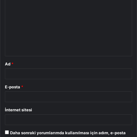
Y
o
r
u
m
*
Ad
*
E-posta
*
İnternet sitesi
Daha sonraki yorumlarımda kullanılması için adım, e-posta