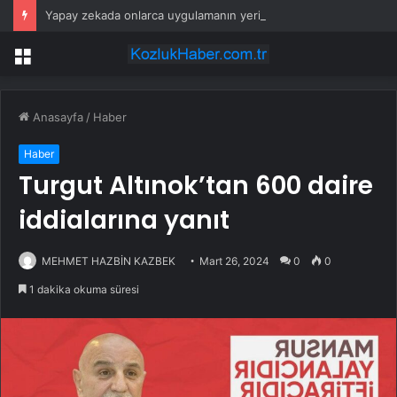
Yapay zekada onlarca uygulamanın yerini tek asistan alabilir
Menü
Anasayfa
/
Haber
Haber
Turgut Altınok’tan 600 daire
iddialarına yanıt
MEHMET HAZBİN KAZBEK
Mart 26, 2024
0
0
1 dakika okuma süresi