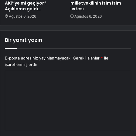
AKP’ye mi geçiyor?
milletvekilinin isim isim
Açıklama geldi…
listesi
Ağustos 6, 2026
Ağustos 6, 2026
Bir yanıt yazın
E-posta adresiniz yayınlanmayacak.
Gerekli alanlar
*
ile
işaretlenmişlerdir
Y
o
r
u
m
*