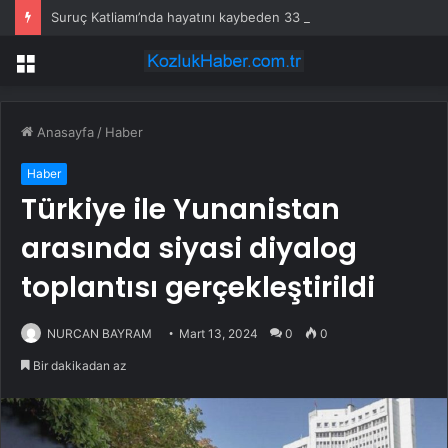
Suruç Katliamı’nda hayatını kaybeden 33 kişi Kadıköy’de anıldı
Menü
Anasayfa
/
Haber
Haber
Türkiye ile Yunanistan
arasında siyasi diyalog
toplantısı gerçekleştirildi
NURCAN BAYRAM
Mart 13, 2024
0
0
Bir dakikadan az