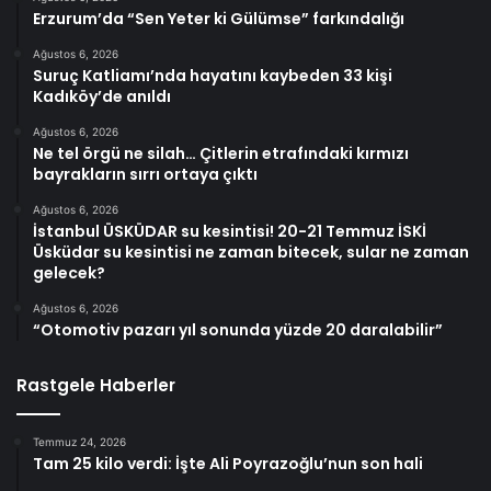
Erzurum’da “Sen Yeter ki Gülümse” farkındalığı
Ağustos 6, 2026
Suruç Katliamı’nda hayatını kaybeden 33 kişi
Kadıköy’de anıldı
Ağustos 6, 2026
Ne tel örgü ne silah… Çitlerin etrafındaki kırmızı
bayrakların sırrı ortaya çıktı
Ağustos 6, 2026
İstanbul ÜSKÜDAR su kesintisi! 20-21 Temmuz İSKİ
Üsküdar su kesintisi ne zaman bitecek, sular ne zaman
gelecek?
Ağustos 6, 2026
“Otomotiv pazarı yıl sonunda yüzde 20 daralabilir”
Rastgele Haberler
Temmuz 24, 2026
Tam 25 kilo verdi: İşte Ali Poyrazoğlu’nun son hali