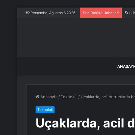
Saade
Perşembe, Ağustos 6 2026
Son Dakika Haberleri
ANASAY
Anasayfa
/
Teknoloji
/
Uçaklarda, acil durumlarda h
Teknoloji
Uçaklarda, acil 