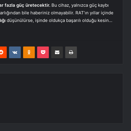
r fazla güç üretecektir.
Bu cihaz, yalnızca güç kaybı
arlığından bile haberiniz olmayabilir. RAT’ın yıllar içinde
ığı
düşünülürse, işinde oldukça başarılı olduğu kesin…
erest
Reddit
VKontakte
Odnoklassniki
Pocket
E-Posta ile paylaş
Yazdır