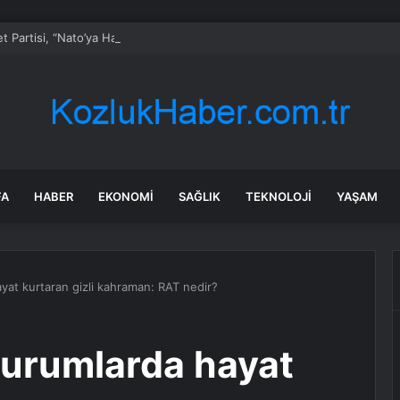
t Partisi, “Nato’ya Hayır” Pankartına Verilen Para Cezasına İtiraz Edecek
FA
HABER
EKONOMI
SAĞLIK
TEKNOLOJI
YAŞAM
ayat kurtaran gizli kahraman: RAT nedir?
durumlarda hayat