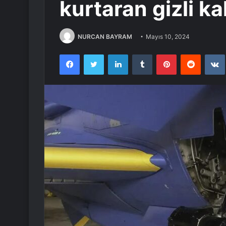
kurtaran gizli k
NURCAN BAYRAM
Mayıs 10, 2024
Facebook
Twitter
LinkedIn
Tumblr
Pinterest
Reddit