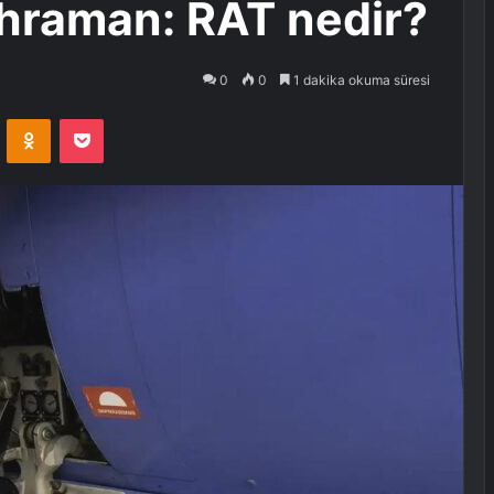
ahraman: RAT nedir?
0
0
1 dakika okuma süresi
VKontakte
Odnoklassniki
Pocket