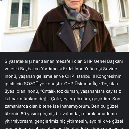
Siyasetekarşı her zaman mesafeli olan SHP Genel Başkanı
ve eski Başbakan Yardımcısı Erdal İnönü’nün eşi Sevinç
İnönü, yaşanan gelişmeler ve CHP İstanbul İl Kongresi’nin
iptali için SÖZCÜ’ye konuştu. CHP Üsküdar İlçe Teşkilatı
üyesi olan İnönü, “Ortalık toz duman, yaşananlara kayıtsız
kalmak mümkün değil. Çok şeyler gördüm, geçirdim. Son
zamanlarda olan bitene ise inanamıyorum. Ben bu güzel
ülkenin 80 yaşını geçmiş bir vatandaşı olarak umudumu
yitirmiyorsam, gençlerimiz hiç yitirmesin, aydınlık ve güzel
günler için hayata sarılsınlar. Umut oldukça her sorun aşılır,