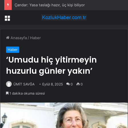
Çandar: Yasa taslağı hazır, üç kişi biliyor
Menü
Anasayfa
/
Haber
Haber
‘Umudu hiç yitirmeyin
huzurlu günler yakın’
ÜMİT SAVĞA
Eylül 8, 2025
0
0
1 dakika okuma süresi