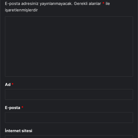
E-posta adresiniz yayınlanmayacak.
Gerekli alanlar
*
ile
işaretlenmişlerdir
Y
o
r
u
m
*
Ad
*
E-posta
*
İnternet sitesi