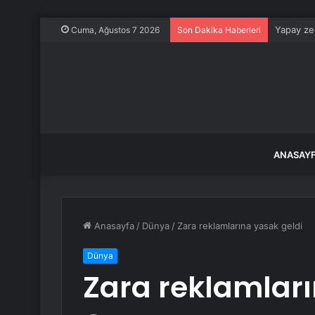
Yapay zek
Cuma, Ağustos 7 2026
Son Dakika Haberleri
ANASAY
Anasayfa
/
Dünya
/
Zara reklamlarına yasak geldi
Dünya
Zara reklamları