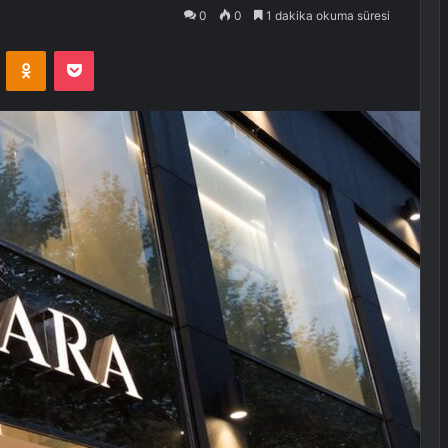
0
0
1 dakika okuma süresi
VKontakte
Odnoklassniki
Pocket