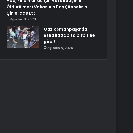
Abd, Filipinler’de Çin Vatandaşının
Öldürülmesi Vakasının Baş Şüphelisini
Çin’e İade Etti
Ağustos 6, 2026
Gaziosmanpaşa’da
esnafla zabıta birbirine
girdi!
Ağustos 6, 2026