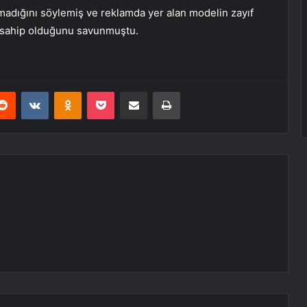
lmadığını söylemiş ve reklamda yer alan modelin zayıf
da sahip olduğunu savunmuştu.
erest
Reddit
VKontakte
Odnoklassniki
Pocket
E-Posta ile paylaş
Yazdır