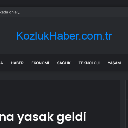
ada onlarca uygulamanın yerini tek asistan alabilir
FA
HABER
EKONOMI
SAĞLIK
TEKNOLOJI
YAŞAM
na yasak geldi