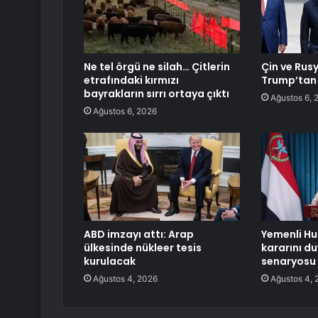
Ne tel örgü ne silah… Çitlerin
Çin ve Rus
etrafındaki kırmızı
Trump’tan 
bayrakların sırrı ortaya çıktı
Ağustos 6, 
Ağustos 6, 2026
ABD imzayı attı: Arap
Yemenli Hu
ülkesinde nükleer tesis
kararını d
kurulacak
senaryosu 
Ağustos 4, 2026
Ağustos 4, 