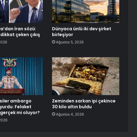
ya’dan İran sözü:
Dünyaca ünlü iki dev şirket
dikkat çeken çıkış
birleşiyor
2026
Ağustos 5, 2026
siler ambargo
Zeminden sarkan ipi çekince
uyurdu: Felaket
30 kilo altın buldu
gerçek mi oluyor?
Ağustos 4, 2026
2026