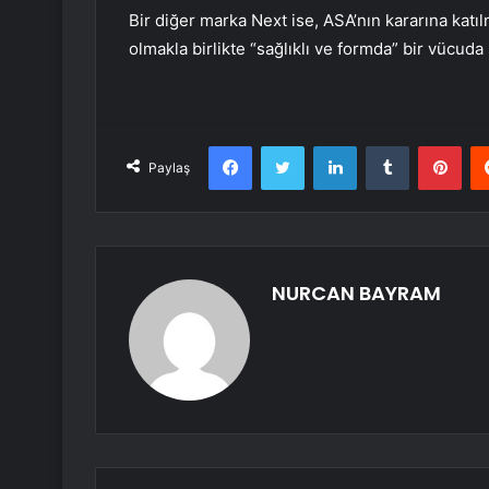
Bir diğer marka Next ise, ASA’nın kararına katı
olmakla birlikte “sağlıklı ve formda” bir vücu
Facebook
Twitter
LinkedIn
Tumblr
Pint
Paylaş
NURCAN BAYRAM