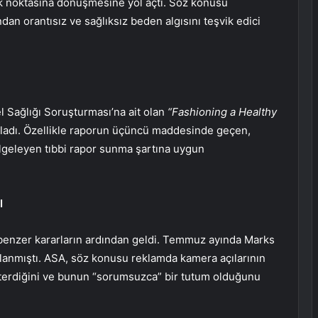
k noktasına dönüşmesine yol açtı. Söz konusu
ndan orantısız ve sağlıksız beden algısını teşvik edici
l Sağlığı Soruşturması’na ait olan
“Fashioning a Healthy
ladı. Özellikle raporun üçüncü maddesinde geçen,
elgeleyen tıbbi rapor sunma şartına uygun
I
 benzer kararların ardından geldi. Temmuz ayında Marks
klanmıştı. ASA, söz konusu reklamda kamera açılarının
terdiğini ve bunun “sorumsuzca” bir tutum olduğunu