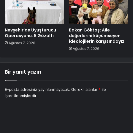
Nevşehir’de Uyuşturucu
Bakan Göktaş: Aile
Operasyonu: 9 Gözaltı
değerlerini küçümseyen
ideolojilerin karşısındayız
Ağustos 7, 2026
Ağustos 7, 2026
Bir yanıt yazın
E-posta adresiniz yayınlanmayacak.
Gerekli alanlar
*
ile
işaretlenmişlerdir
Y
o
r
u