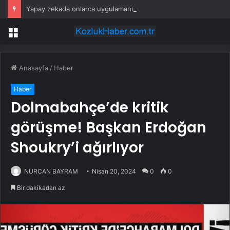
Yapay zekada onlarca uygulamanın yerini tek asistan alabilir
Menü
Anasayfa
/
Haber
Haber
Dolmabahçe’de kritik
görüşme! Başkan Erdoğan
Shoukry’i ağırlıyor
NURCAN BAYRAM
Nisan 20, 2024
0
0
Bir dakikadan az