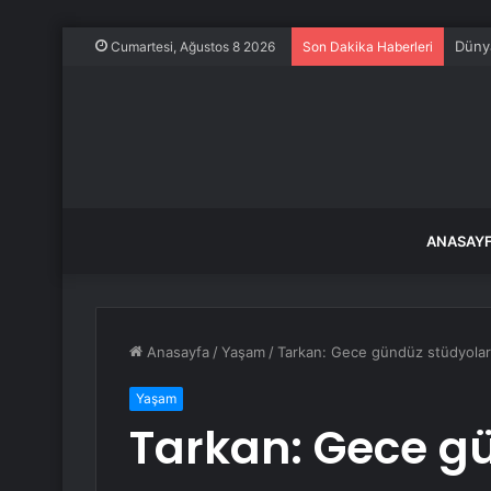
Dünya
Cumartesi, Ağustos 8 2026
Son Dakika Haberleri
ANASAY
Anasayfa
/
Yaşam
/
Tarkan: Gece gündüz stüdyolar
Yaşam
Tarkan: Gece g