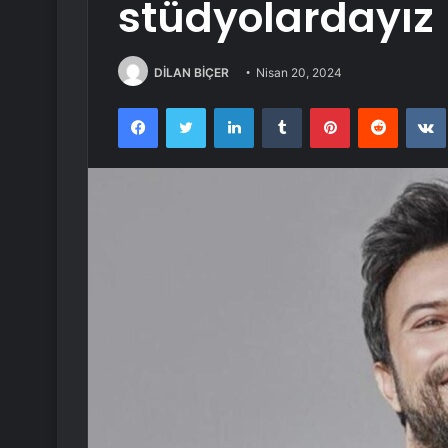
stüdyolardayız
DİLAN BİÇER
Nisan 20, 2024
Facebook
Twitter
LinkedIn
Tumblr
Pinterest
Reddit