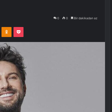
0
0
Bir dakikadan az
VKontakte
Odnoklassniki
Pocket