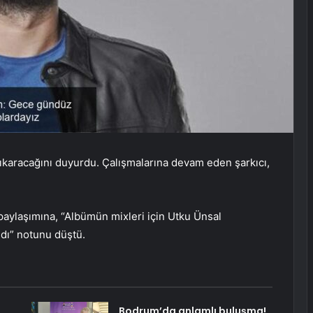
çıkaracağını duyurdu. Çalışmalarına devam eden şarkıcı,
 paylaşımına, “Albümün mixleri için Utku Ünsal
dı” notunu düştü.
Bodrum’da anlamlı buluşma!