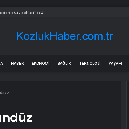
nın en uzun aktarmasız uçuşunda tarihi rekor: 24 saatten fazla havada k
FA
HABER
EKONOMI
SAĞLIK
TEKNOLOJI
YAŞAM
dayız
ündüz