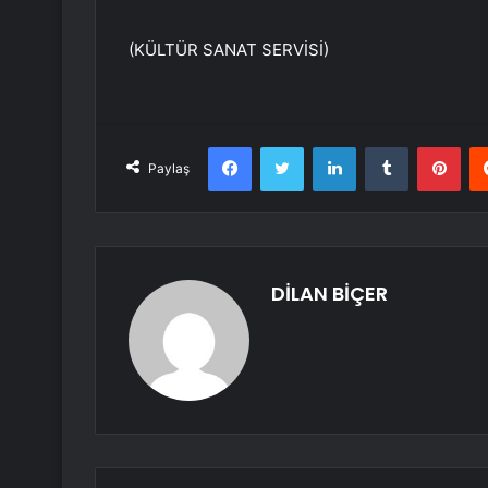
(KÜLTÜR SANAT SERVİSİ)
Facebook
Twitter
LinkedIn
Tumblr
Pint
Paylaş
DİLAN BİÇER