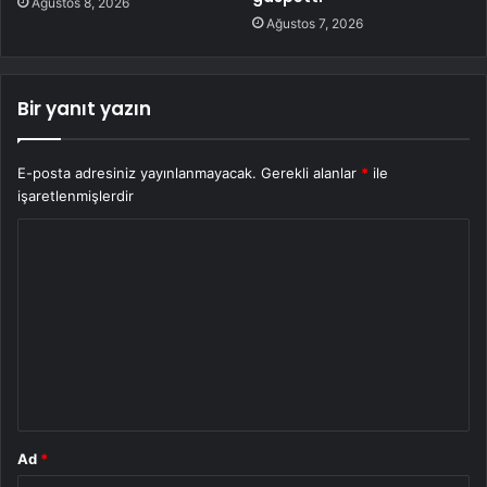
Ağustos 8, 2026
Ağustos 7, 2026
Bir yanıt yazın
E-posta adresiniz yayınlanmayacak.
Gerekli alanlar
*
ile
işaretlenmişlerdir
Y
o
r
u
m
*
Ad
*