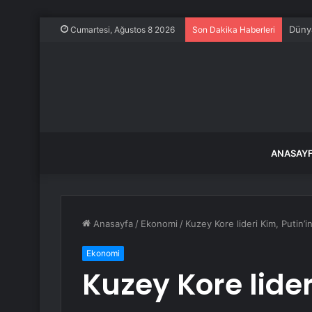
Dünya
Cumartesi, Ağustos 8 2026
Son Dakika Haberleri
ANASAY
Anasayfa
/
Ekonomi
/
Kuzey Kore lideri Kim, Putin’
Ekonomi
Kuzey Kore lider