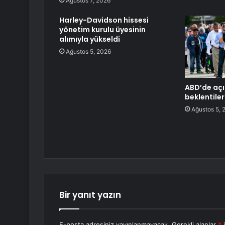
Ağustos 7, 2026
Harley-Davidson hissesi
yönetim kurulu üyesinin
alımıyla yükseldi
Ağustos 5, 2026
ABD’de açık
beklentiler
Ağustos 5, 
Bir yanıt yazın
E-posta adresiniz yayınlanmayacak.
Gerekli alanlar
*
i