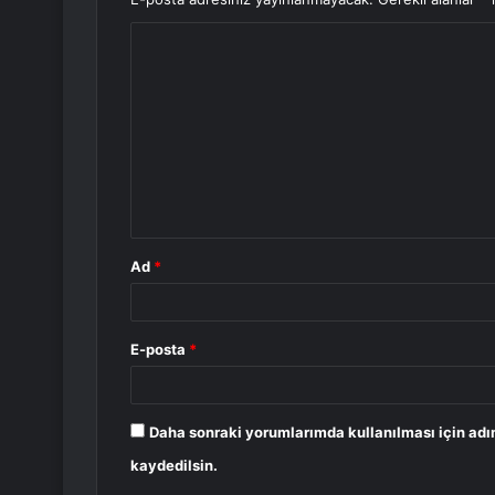
Y
o
r
u
m
*
Ad
*
E-posta
*
Daha sonraki yorumlarımda kullanılması için adı
kaydedilsin.