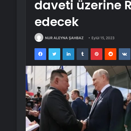
daveti üzerine R
edecek
NUR ALEYNA ŞAHBAZ
Eylül 15, 2023
Facebook
Twitter
LinkedIn
Tumblr
Pinterest
Reddit