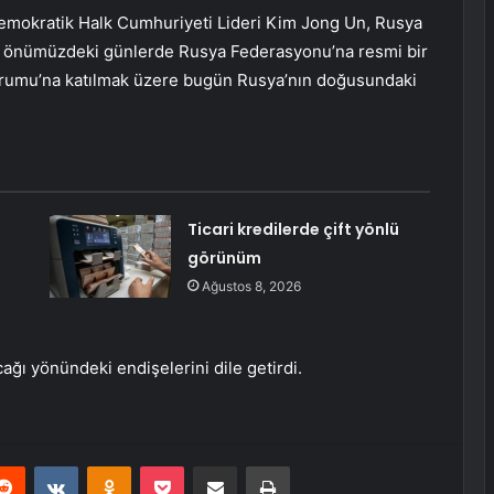
Demokratik Halk Cumhuriyeti Lideri Kim Jong Un, Rusya
ne önümüzdeki günlerde Rusya Federasyonu’na resmi bir
orumu’na katılmak üzere bugün Rusya’nın doğusundaki
Ticari kredilerde çift yönlü
görünüm
Ağustos 8, 2026
ağı yönündeki endişelerini dile getirdi.
erest
Reddit
VKontakte
Odnoklassniki
Pocket
E-Posta ile paylaş
Yazdır