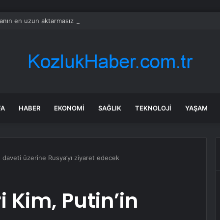
nın en uzun aktarmasız uçuşunda tarihi rekor: 24 saatten fazla havada k
FA
HABER
EKONOMI
SAĞLIK
TEKNOLOJI
YAŞAM
in daveti üzerine Rusya’yı ziyaret edecek
i Kim, Putin’in