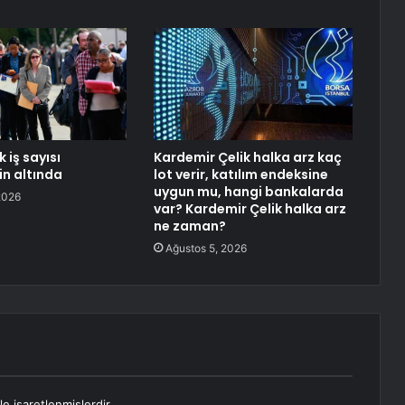
 iş sayısı
Kardemir Çelik halka arz kaç
in altında
lot verir, katılım endeksine
uygun mu, hangi bankalarda
2026
var? Kardemir Çelik halka arz
ne zaman?
Ağustos 5, 2026
le işaretlenmişlerdir