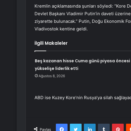
Kremlin açıklamasında şunları söyledi: “Kore 
Devlet Başkanı Vladimir Putin’in daveti üzeri
ziyarette bulunacak.” Putin, Doğu Ekonomik F
Vladivostok kentine geldi.
İlgili Makaleler
Beş kazanan hisse Cuma günü piyasa öncesi
yükselişe liderlik etti
Ağustos 8, 2026
ABD ise Kuzey Kore’nin Rusya’ya silah sağlayac
Facebook
Twitter
LinkedIn
Tumblr
Pint
Paylaş