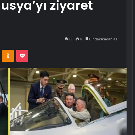
usya’yı ziyaret
0
6
Bir dakikadan az
VKontakte
Odnoklassniki
Pocket