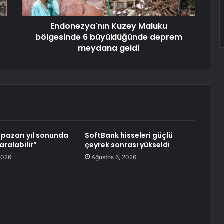
Endonezya'nın Kuzey Maluku
bölgesinde 6 büyüklüğünde deprem
meydana geldi
pazarı yıl sonunda
SoftBank hisseleri güçlü
aralabilir”
çeyrek sonrası yükseldi
2026
Ağustos 6, 2026