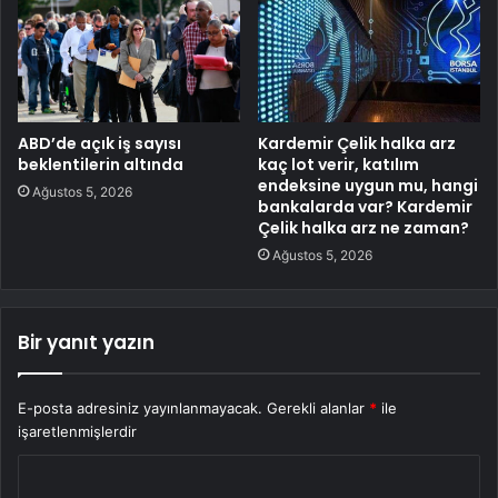
ABD’de açık iş sayısı
Kardemir Çelik halka arz
beklentilerin altında
kaç lot verir, katılım
endeksine uygun mu, hangi
Ağustos 5, 2026
bankalarda var? Kardemir
Çelik halka arz ne zaman?
Ağustos 5, 2026
Bir yanıt yazın
E-posta adresiniz yayınlanmayacak.
Gerekli alanlar
*
ile
işaretlenmişlerdir
Y