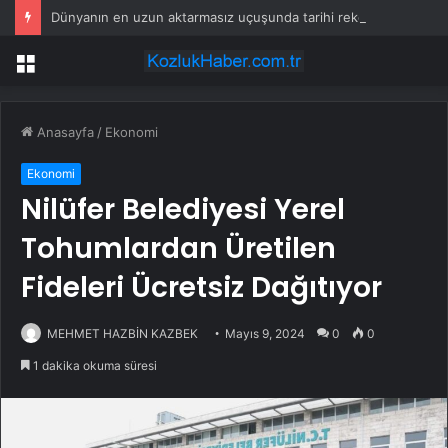
Dünyanın en uzun aktarmasız uçuşunda tarihi rekor: 24 saatten fazla havada kaldılar
Menü
Anasayfa
/
Ekonomi
Ekonomi
Nilüfer Belediyesi Yerel
Tohumlardan Üretilen
Fideleri Ücretsiz Dağıtıyor
MEHMET HAZBİN KAZBEK
Mayıs 9, 2024
0
0
1 dakika okuma süresi