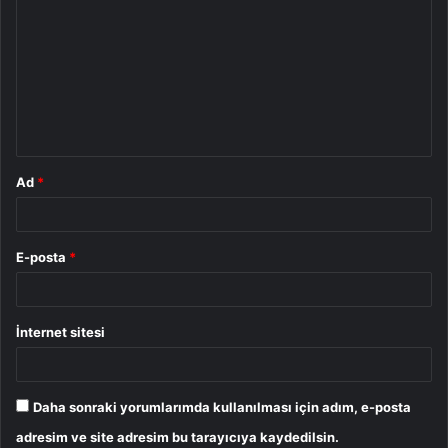
o
r
u
m
*
Ad
*
E-posta
*
İnternet sitesi
Daha sonraki yorumlarımda kullanılması için adım, e-posta
adresim ve site adresim bu tarayıcıya kaydedilsin.